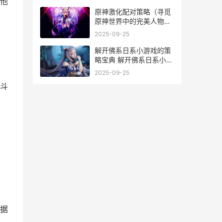
他
原神激化配对策略（寻觅
原神世界中的完美人物组
合方案
2025-09-25
解开佛系日系小游戏的策
略宝典 解开佛系日系小说
阅读
2025-09-25
斗
据