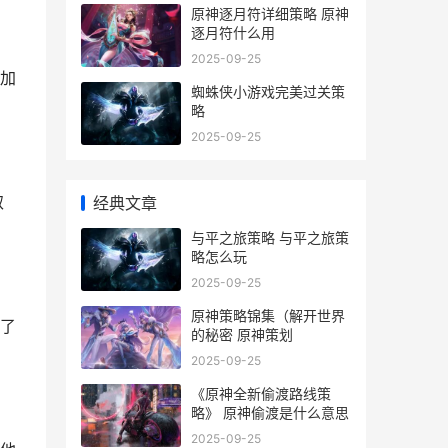
原神逐月符详细策略 原神
逐月符什么用
2025-09-25
加
蜘蛛侠小游戏完美过关策
略
2025-09-25
取
经典文章
与平之旅策略 与平之旅策
略怎么玩
2025-09-25
原神策略锦集（解开世界
了
的秘密 原神策划
2025-09-25
《原神全新偷渡路线策
略》 原神偷渡是什么意思
2025-09-25