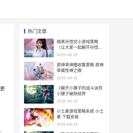
热门文章
暗黑孙悟空小游戏策略
（让大家一起解开孙悟空
的隐藏力量 暗黑孙悟空霸
2025-09-25
气图片
原神草神瞳收集策略 原神
草属性神之眼
2025-09-25
《解开小狸子的战斗诀窍
更
小狸子破除结界
2025-09-25
小土豪游戏策略系统 小土
豪 下载安装
2025-09-25