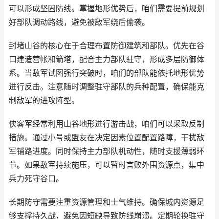
可以形成坚固防线。掌握地形优势后，咱们需要提前规划
好部队调动路线，避免被敌军绕后偷袭。
封堵山谷的核心在于合理布置防御建筑和部队。优先在谷
口建造营帐和箭塔，配合主力部队驻守，形成多层防御体
系。当敌军试图强行突破时，咱们的部队能依托地形优势
进行反击。注意随时调整驻守部队的兵种配置，确保能克
制敌军的进攻阵型。
侠客军经常利用山谷地形进行游击战，咱们可以采取反制
措施。通过小号或盟友在决定因素位置配置路障，干扰敌
军铺路进度。同时保持主力部队机动性，随时支援薄弱环
节。如果敌军持续施压，可以暂时言败外围资源点，集中
兵力死守谷口。
长期防守需要注重资源管理和士气维持。确保城内资源足
够支撑持久战，避免因短缺导致防线崩溃。定期轮换驻守