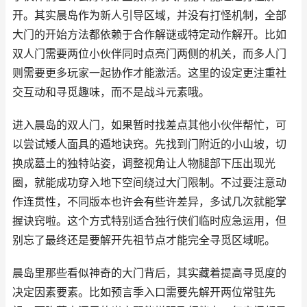
开。其实晨岛作为新人引导区域，并没有打怪机制，全部
大门的开始方法都依赖于合作解谜或特定动作解开。比如
双人门需要两位小伙伴同时点亮门两侧的机关，而多人门
则需要更多玩家一起协作才能激活。这里的设定更注重社
交互动和寻觅趣味，而不是战斗元素哦。
进入晨岛的双人门，如果暂时找差点其他小伙伴帮忙，可
以尝试矮人面具的遁地诀窍。先找到门附近的小山坡，切
换成墓土的独特站姿，调整视角让人物腿部下压出现光
圈，就能成功穿入地下空间绕过大门限制。不过要注意动
作连贯性，不同版本也许会有些许差异，多试几次就能掌
握诀窍啦。这个方式特别适合独行侠们临时应急运用，但
别忘了最终还是要解开先祖节点才能完全寻觅区域呢。
晨岛里那些看似神奇的大门背后，其实藏着提高寻觅度的
决定因素要素。比如预言季入口需要先解开两位常驻先