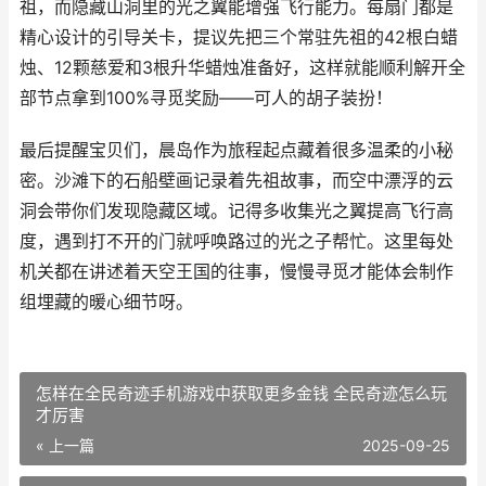
祖，而隐藏山洞里的光之翼能增强飞行能力。每扇门都是
精心设计的引导关卡，提议先把三个常驻先祖的42根白蜡
烛、12颗慈爱和3根升华蜡烛准备好，这样就能顺利解开全
部节点拿到100%寻觅奖励——可人的胡子装扮！
最后提醒宝贝们，晨岛作为旅程起点藏着很多温柔的小秘
密。沙滩下的石船壁画记录着先祖故事，而空中漂浮的云
洞会带你们发现隐藏区域。记得多收集光之翼提高飞行高
度，遇到打不开的门就呼唤路过的光之子帮忙。这里每处
机关都在讲述着天空王国的往事，慢慢寻觅才能体会制作
组埋藏的暖心细节呀。
怎样在全民奇迹手机游戏中获取更多金钱 全民奇迹怎么玩
才厉害
« 上一篇
2025-09-25