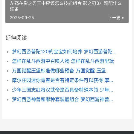
左殇在影之刃三中应该怎么技能组合 影之刃3左殇配什么
装备
2025-09-25
下一篇 »
延伸阅读
梦幻西游普陀120的宝宝如何培养 梦幻西游普陀129厉害吗
怎样在乱斗西游中召唤人物 怎样在乱斗西游里玩
万国觉醒压堡标准做哪些预备 万国觉醒 压堡
摩尔庄园迷你青春是否有特定条件可以获得 摩尔庄园迷你青春摩托车
少年三国志红将汉武帝是否具备特殊本领 少年三国志武将品质排名最新
梦幻西游神兽和哪种套装最组合 梦幻西游神兽哪个实用2021