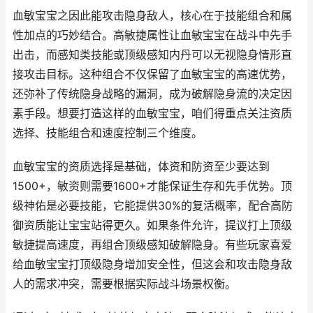
血敏宝宝之因此能攻击隐身敌人，核心在于技能组合和属
性加点的巧妙结合。高敏捷属性让血敏宝宝在战斗中先手
出击，而感知类技能或顶级感知内丹可以无视隐身情形直
接攻击目标。这种组合不仅保留了血敏宝宝的高速优势，
还弥补了传统隐身战略的漏洞，成为破解隐身流的决定因
素手段。想要打造这样的血敏宝宝，咱们得重点关注资质
选择、技能组合和速度控制三个维度。
血敏宝宝的资质选择是基础，体资和防资至少要达到
1500+，敏资则需要1600+才能保证生存和先手优势。顶
级神佑是必要技能，它能提供30%的复活概率，配合高防
御资质能让宝宝站得更久。如果条件允许，提议打上顶级
敏捷提高速度，再组合顶级感知破解隐身。有些玩家喜爱
给血敏宝宝打顶级隐身增加安全性，但这会和攻击隐身敌
人的需求冲突，需要根据实际战斗场景权衡。