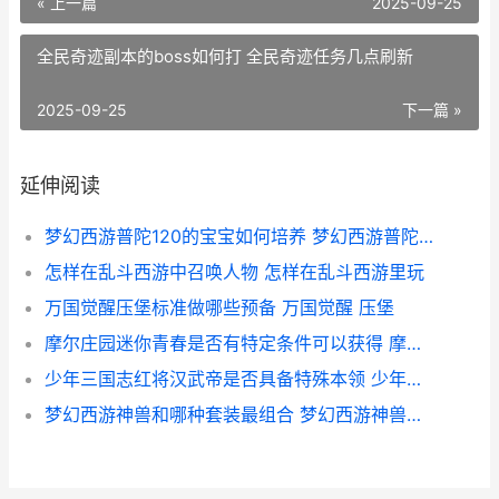
« 上一篇
2025-09-25
全民奇迹副本的boss如何打 全民奇迹任务几点刷新
2025-09-25
下一篇 »
延伸阅读
梦幻西游普陀120的宝宝如何培养 梦幻西游普陀129厉害吗
怎样在乱斗西游中召唤人物 怎样在乱斗西游里玩
万国觉醒压堡标准做哪些预备 万国觉醒 压堡
摩尔庄园迷你青春是否有特定条件可以获得 摩尔庄园迷你青春摩托车
少年三国志红将汉武帝是否具备特殊本领 少年三国志武将品质排名最新
梦幻西游神兽和哪种套装最组合 梦幻西游神兽哪个实用2021