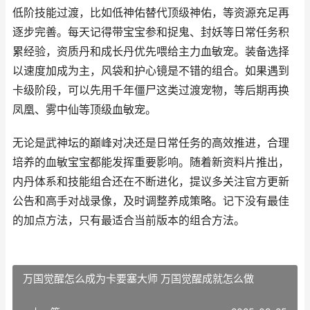
低阶技能过渡，比如低神佑替代顶级神佑，等资源充足再
逐步完善。每天记得带宝宝参和捉鬼、封妖等日常任务积
累经验，资质丹和成长丹优先喂给主力血敏宠。装备选择
以速度加成为主，风袋和护心镜是不错的组合。如果遇到
卡级阶段，可以先用千年僵尸这类过渡宠物，等后期再换
凤凰、雾中仙等顶级血敏宠。
无论是武神坛的巅峰对决还是日常任务的高效推进，合理
培养的血敏宝宝都能发挥重要影响。随着新资料片推出，
内丹体系和技能组合还在不断进化，提议多关注官方更新
公告和高手对战录像，及时调整养成策略。记下没有最佳
的加点方法，只有最适合当前版本的组合方法。
万国觉醒怎么成为卡要塞大师 万国觉醒成就怎么做