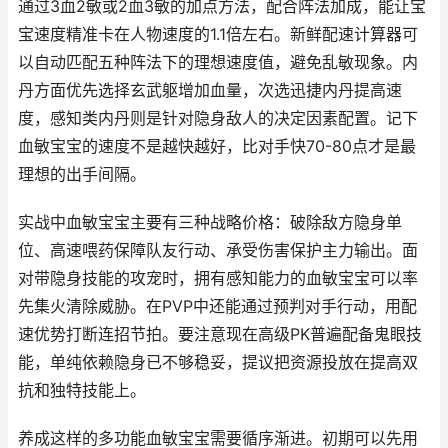
通过3血2敏或2血3敏的加点方法，配合阵法加成，能让宝
宝速度精准卡在人物速度的1.1倍左右。新鲜配速计算器可
以自动匹配五种阵法下的理想速度值，避免乱敏现象。内
丹方面优先选择玄武躯增加血量，次选迅捷内丹提高速
度，感知类内丹则是针对隐身敌人的决定因素配置。记下
血敏宝宝的速度不是越快越好，比对手快70-80点才是最
理想的出手间隔。
实战中血敏宝宝主要有三种战略价格：破除敌方隐身单
位、高速喂药保障队友行动、承受伤害保护主力输出。面
对带隐身技能的攻宠时，拥有感知能力的血敏宝宝可以率
先集火清除威胁。在PVP中还能通过预判对手行动，用配
速优势打断连招节拍。要注意现在高级PK普遍配备鬼眼技
能，单纯依赖隐身已不够稳妥，提议把资源投放在提高双
抗和独特技能上。
养成这样的多功能血敏宝宝需要循序渐进。初期可以先用