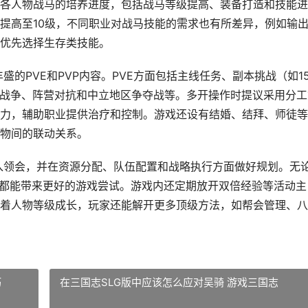
各人物战马的培养进度，包括战马等级提高、装备打造和技能进
提高至10级，不同职业对战马技能的需求也有所差异，例如输
优先选择生存类技能。
的PVE和PVP内容。PVE方面包括主线任务、副本挑战（如1
派战争、阵营对抗和中立地区争夺战等。多开操作时提议采用分工
力，辅助职业提供治疗和控制。游戏还设有结婚、结拜、师徒等
物间的联动关系。
入领会，并在资源分配、队伍配置和战略执行方面做好规划。无
组合都能带来更好的游戏尝试。游戏内还定期放开双倍经验等活动主
着人物等级成长，玩家还能解开更多顶级方法，如帮会管理、八
巧
在三国志SLG版中应该怎么应对吴骑 游戏三国志