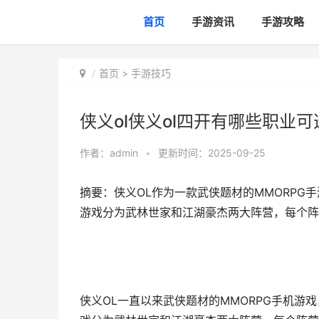
首页
手游资讯
手游攻略
首页
>
手游技巧
侠义ol侠义ol四开有哪些职业可
作者：
admin
•
更新时间：2025-09-25
摘要：侠义OL作为一款武侠题材的MMORP
游戏分为武林世家和江湖豪杰两大阵营，每个阵营包
侠义OL一直以来武侠题材的MMORPG手机