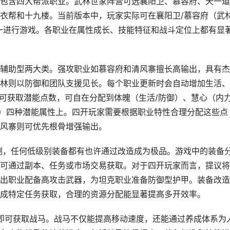
包含四大帮派职业。武林世家阵营可选襄阳卫、慕容府、天一道
衣帮和十九楼。当前版本中，玩家实际可在襄阳卫/慕容府（武
一进行游戏。各职业在属性成长、技能特征和战斗定位上都有显
辅助型两大类。强攻职业如慕容府和清风寨擅长高输出，具有杰
林则以防御和团队支援见长。每个职业更新时会自动增加生活、
可获取潜能点数，可自在分配到体魄（生活/防御）、慧心（内力
中）四种潜能属性上。四开玩家需要根据职业特性合理分配这些点
风寨则可优先根骨增强输出。
制，任何低级别装备都有也许通过改造成为极品。游戏中的装备
可通过副本、任务或市场交易获取。对于四开玩家而言，提议将
出职业配备高攻击武器，为坦克职业准备防御型护甲。装备改造
成特定任务获取，合理的资源分配能显著提高多开效率。
级即可获取战马。战马不仅能提高移动速度，还能通过养成体系为