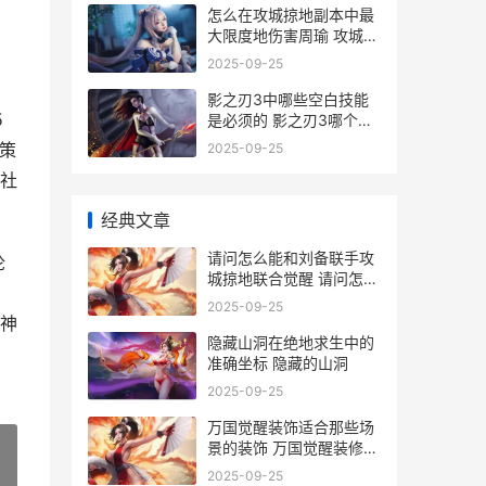
怎么在攻城掠地副本中最
大限度地伤害周瑜 攻城掠
出
地怎么玩啊
2025-09-25
影之刃3中哪些空白技能
5
是必须的 影之刃3哪个人
物
策
2025-09-25
社
经典文章
请问怎么能和刘备联手攻
论
城掠地联合觉醒 请问怎么
能和刘书记聊天
2025-09-25
神
隐藏山洞在绝地求生中的
准确坐标 隐藏的山洞
2025-09-25
万国觉醒装饰适合那些场
景的装饰 万国觉醒装修装
饰
2025-09-25