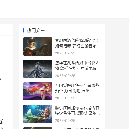
热门文章
梦幻西游普陀120的宝宝
如何培养 梦幻西游普陀
129厉害吗
2025-09-25
怎样在乱斗西游中召唤人
物 怎样在乱斗西游里玩
2025-09-25
。
万国觉醒压堡标准做哪些
预备 万国觉醒 压堡
2025-09-25
摩尔庄园迷你青春是否有
特定条件可以获得 摩尔庄
园迷你青春摩托车
2025-09-25
游