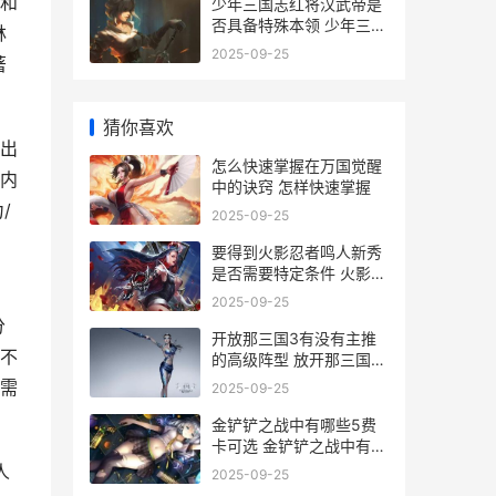
和
少年三国志红将汉武帝是
否具备特殊本领 少年三国
林
志武将品质排名最新
2025-09-25
著
猜你喜欢
出
怎么快速掌握在万国觉醒
内
中的诀窍 怎样快速掌握
/
2025-09-25
要得到火影忍者鸣人新秀
是否需要特定条件 火影免
费获得忍者
2025-09-25
分
开放那三国3有没有主推
不
的高级阵型 放开那三国3
可以混搭
需
2025-09-25
金铲铲之战中有哪些5费
卡可选 金铲铲之战中有哪
些飞升者法杖?
人
2025-09-25