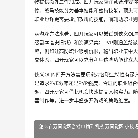
物提供额外属性加成。四开玩家应注意合理安排
修。战马技能分为基本技能和独特技能，顶尖可
职业也许更需要增加攻击的技能，而辅助职业则
从游戏方法来看，四开玩家可以尝试到侠义OL丰盛
级副本临安旧城）和资源采集；PVP则涵盖帮
略，例如让高防职业吸引仇恨，输出职业集中火
交体系，四开玩家可以充分利用这些功能建立人
侠义OL的四开方法需要玩家对各职业特性有深
是追求PVE效率还是PVP强度，合理的职业
题，四开玩家可借此机会快速提高人物实力。随
器制作等，进一步丰盛多开游戏的策略维度。
怎么在万国觉醒游戏中抽到凯撒 万国觉醒 小技