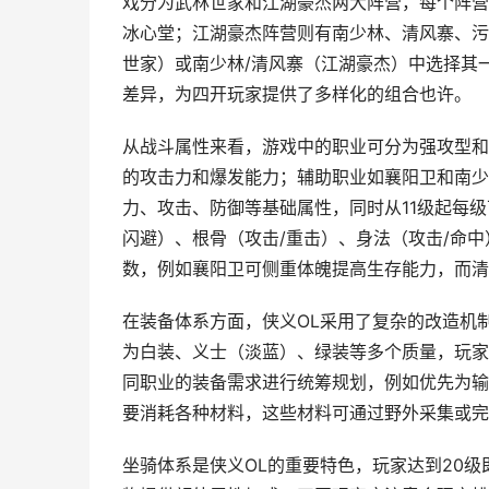
戏分为武林世家和江湖豪杰两大阵营，每个阵营
冰心堂；江湖豪杰阵营则有南少林、清风寨、污
世家）或南少林/清风寨（江湖豪杰）中选择其
差异，为四开玩家提供了多样化的组合也许。
从战斗属性来看，游戏中的职业可分为强攻型和
的攻击力和爆发能力；辅助职业如襄阳卫和南少
力、攻击、防御等基础属性，同时从11级起每级
闪避）、根骨（攻击/重击）、身法（攻击/命
数，例如襄阳卫可侧重体魄提高生存能力，而清
在装备体系方面，侠义OL采用了复杂的改造机
为白装、义士（淡蓝）、绿装等多个质量，玩家
同职业的装备需求进行统筹规划，例如优先为输
要消耗各种材料，这些材料可通过野外采集或完
坐骑体系是侠义OL的重要特色，玩家达到20