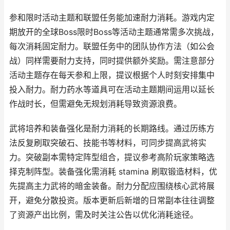
参和限时活动主题和联盟任务能加速耐力消耗。游戏内定
期放开的全球Boss限时Boss等活动主题通常需多次挑战，
每次消耗固定耐力。联盟任务中的团队协作方法（如公会
战）同样需要耐力支持，同时提供额外奖励。需注意部分
活动主题存在每天参和上限，提议根据个人时刻安排集中
投入耐力。耐力药水等道具可在活动主题期间运用以延长
作战时长，但需避免无规划消耗导致资源浪费。
武将培养和装备强化是耐力消耗的长期路线。通过历练方
法反复刷取突破石、技能书等材料，可同步提高武将实
力。突破副本需特定阵型组合，提议参考高阶玩家策略选
择克制阵型。装备强化需消耗 stamina 刷取锻造材料，优
先提高主力武将的暗金装备。耐力分配应围绕核心武将展
开，避免分散投资。版本更新后新增的日常副本往往调整
了资源产出比例，需及时关注公告以优化消耗途径。