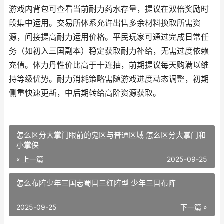
游戏内背包可查看当前耐力药水存量，提议在双倍奖励时
段集中运用。交易所体系允许出售多余材料换取所需资
源，间接提高耐力运用价格。平民玩家可通过完成日常任
务（如初入三国副本）稳定获取耐力补给，无需过度依赖
充值。体力丹性价比高于十连抽，前期提议每天购满以维
持等级优势。耐力消耗策略需随游戏进度动态调整，初期
侧重快速更新，中后期转给高阶资源获取。
怎么区分大掌门眼前的鬼区与普通区域 怎么区分大掌门和
小掌侠
« 上一篇
2025-09-25
怎么布阵少年三国志蜀国三红阵型 少年三国布阵
2025-09-25
下一篇 »