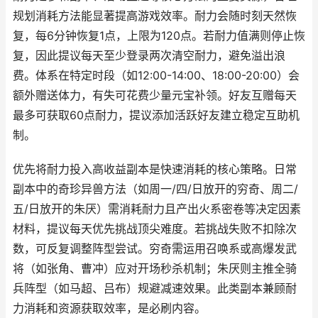
规划消耗方法能显著提高游戏效率。耐力会随时刻天然恢
复，每6分钟恢复1点，上限为120点。若耐力值满则停止恢
复，因此提议每天至少登录两次清空耐力，避免溢出浪
费。体系在特定时段（如12:00-14:00、18:00-20:00）会
额外赠送体力，有失可花费少量元宝补领。好友互赠每天
最多可获取60点耐力，提议添加活跃好友建立稳定互助机
制。
优先将耐力投入高收益副本是快速消耗的核心策略。日常
副本中的奇珍异兽方法（如周一/四/日放开的穷奇、周二/
五/日放开的朱厌）需消耗耐力且产出火系密卷等决定因素
材料，提议每天优先挑战顶尖难度。若挑战失败不扣除次
数，可反复调整阵型尝试。穷奇需运用召唤系或高爆发武
将（如张角、曹冲）应对开场秒杀机制；朱厌则主推全骑
兵阵型（如马超、吕布）规避减速效果。此类副本兼顾耐
力消耗和资源获取效率，是必刷内容。