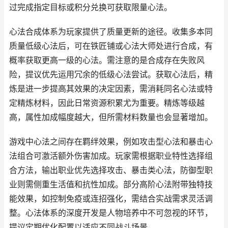
过完成指定目标或积分兑换可获取限量心法。
心法合成体系为玩家提供了质量更新的途径。收集多本同
质量低级心法后，可在铁匠铺或心法大师处进行合成，有
概率获取更高一级的心法。需注意的是合成存在失败风
险，提议优先运用冗余的低级心法尝试。获取心法后，精
炼是进一步提高其效果的决定因素，需消耗同名心法或特
定精炼材料，因此日常资源积累尤为重要。精炼等级越
高，属性加成幅度越大，但所需材料数量也会显著增加。
游戏中心法之间存在羁绊效果，例如攻击型心法和暴击心
法组合可激活额外伤害加成。玩家需根据职业特性选择组
合方法，输出职业优先选择攻击、暴击类心法，防御型职
业则需侧重生活值和抗性加成。部分高阶心法附带独特技
能效果，如控制免疫或连招强化，需结合实战需求灵活调
整。心法体系的深度开发是人物培养中不可忽视的环节，
提议定期优化配置以适应不同战斗场景。