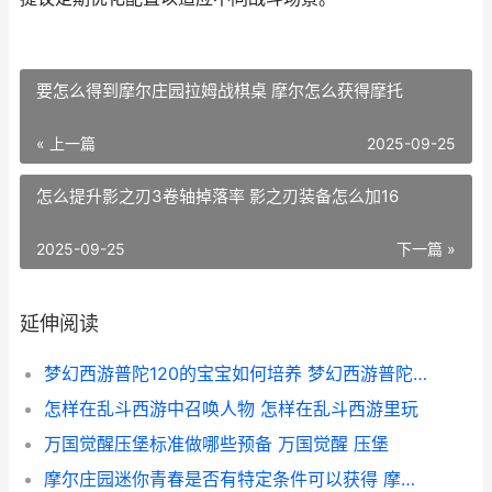
要怎么得到摩尔庄园拉姆战棋桌 摩尔怎么获得摩托
« 上一篇
2025-09-25
怎么提升影之刃3卷轴掉落率 影之刃装备怎么加16
2025-09-25
下一篇 »
延伸阅读
梦幻西游普陀120的宝宝如何培养 梦幻西游普陀129厉害吗
怎样在乱斗西游中召唤人物 怎样在乱斗西游里玩
万国觉醒压堡标准做哪些预备 万国觉醒 压堡
摩尔庄园迷你青春是否有特定条件可以获得 摩尔庄园迷你青春摩托车