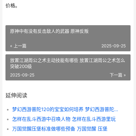
价格。
原神中有没有反击敌人的武器 原神反叛
« 上一篇
2025-09-25
放置江湖周公之术主动技能有哪些 放置江湖周公之术怎么
突破200级
2025-09-25
下一篇 »
延伸阅读
梦幻西游普陀120的宝宝如何培养 梦幻西游普陀129厉害吗
怎样在乱斗西游中召唤人物 怎样在乱斗西游里玩
万国觉醒压堡标准做哪些预备 万国觉醒 压堡