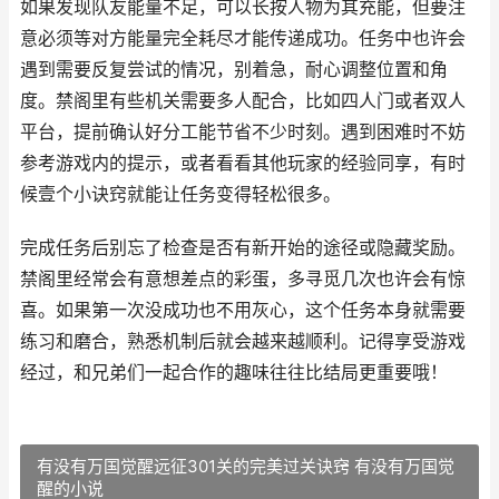
如果发现队友能量不足，可以长按人物为其充能，但要注
意必须等对方能量完全耗尽才能传递成功。任务中也许会
遇到需要反复尝试的情况，别着急，耐心调整位置和角
度。禁阁里有些机关需要多人配合，比如四人门或者双人
平台，提前确认好分工能节省不少时刻。遇到困难时不妨
参考游戏内的提示，或者看看其他玩家的经验同享，有时
候壹个小诀窍就能让任务变得轻松很多。
完成任务后别忘了检查是否有新开始的途径或隐藏奖励。
禁阁里经常会有意想差点的彩蛋，多寻觅几次也许会有惊
喜。如果第一次没成功也不用灰心，这个任务本身就需要
练习和磨合，熟悉机制后就会越来越顺利。记得享受游戏
经过，和兄弟们一起合作的趣味往往比结局更重要哦！
有没有万国觉醒远征301关的完美过关诀窍 有没有万国觉
醒的小说