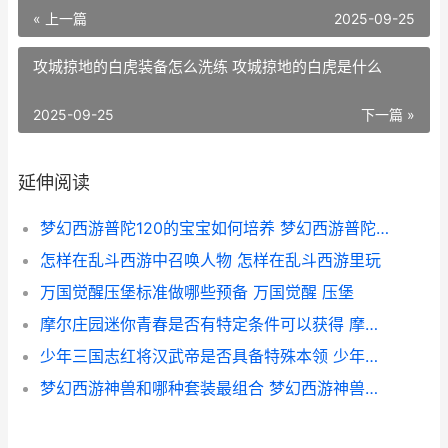
« 上一篇
2025-09-25
攻城掠地的白虎装备怎么洗练 攻城掠地的白虎是什么
2025-09-25
下一篇 »
延伸阅读
梦幻西游普陀120的宝宝如何培养 梦幻西游普陀129厉害吗
怎样在乱斗西游中召唤人物 怎样在乱斗西游里玩
万国觉醒压堡标准做哪些预备 万国觉醒 压堡
摩尔庄园迷你青春是否有特定条件可以获得 摩尔庄园迷你青春摩托车
少年三国志红将汉武帝是否具备特殊本领 少年三国志武将品质排名最新
梦幻西游神兽和哪种套装最组合 梦幻西游神兽哪个实用2021