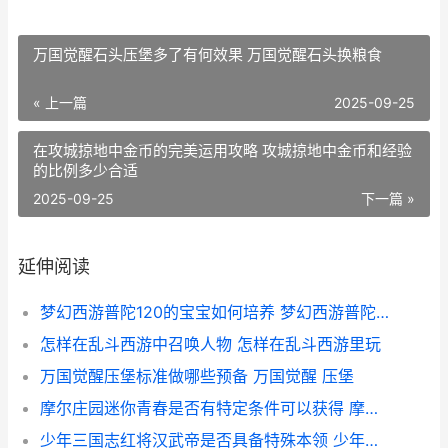
万国觉醒石头压堡多了有何效果 万国觉醒石头换粮食
« 上一篇
2025-09-25
在攻城掠地中金币的完美运用攻略 攻城掠地中金币和经验
的比例多少合适
2025-09-25
下一篇 »
延伸阅读
梦幻西游普陀120的宝宝如何培养 梦幻西游普陀129厉害吗
怎样在乱斗西游中召唤人物 怎样在乱斗西游里玩
万国觉醒压堡标准做哪些预备 万国觉醒 压堡
摩尔庄园迷你青春是否有特定条件可以获得 摩尔庄园迷你青春摩托车
少年三国志红将汉武帝是否具备特殊本领 少年三国志武将品质排名最新