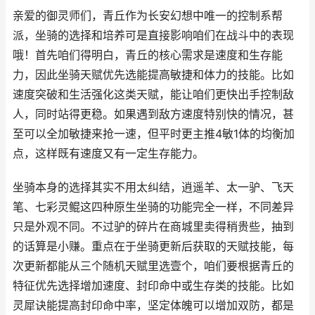
亲爱的御灵师们，青丘作为长安幻想中唯一的控制系帮
派，坐骑的选择和培养可是直接影响咱们在战斗中的表现
哦！首先咱们得明白，青丘的核心需求是速度和生存能
力，因此坐骑天赋优先选能提高敏捷和体力的技能。比如
速度突破和生活强化这类天赋，能让咱们更快出手控制敌
人，同时站得更稳。如果遇到敌方速度特别快的情况，甚
至可以全加敏捷来抢一速，但平时更主推4敏1体的均衡加
点，这样既有速度又有一定生存能力。
坐骑本身的选择其实不用太纠结，逍遥羊、太一驴、飞天
笔、七彩灵鲲这四种原生坐骑的功能完全一样，不同差异
只是外观不同。不过驴的碎片在商城里卖得稍贵些，抽到
的话算是小赚。重点在于坐骑更新后获取的天赋技能，每
次更新都能从三个随机天赋里选壹个，咱们要根据青丘的
特征优先选择增加速度、封印命中或生存类的技能。比如
灵犀诀能提高封印命中率，坚定体魄可以增加双防，都是