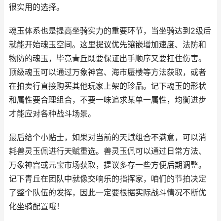
很实用的选择。
魂玉体系也是提高坐骑实力的重要环节，当坐骑达到2级后
就能开始魂玉空间。这里提议优先镶嵌增加速度、法防和
物防的魂玉，毕竟青丘既要保证出手顺序又要扛住伤害。
顶级魂玉可以通过万象神宫、海市蜃楼等方法获取，或者
在拍卖行直接购买其他玩家上架的珍品。记下魂玉的形状
和属性要合理组合，不要一味追求某单一属性，均衡进步
才能应对各种战斗场景。
最后给个小贴士，如果对当前的天赋组合不满意，可以消
耗兽灵玉佩进行天赋重选。兽灵玉佩可以通过日常方法、
万象神宫或元宝市场获取，提议多存一些方便后期调整。
记下青丘在团队中就像交响乐的指挥家，咱们的节拍决定
了整个队伍的发挥，因此一定要根据实际战斗情况不断优
化坐骑配置哦！