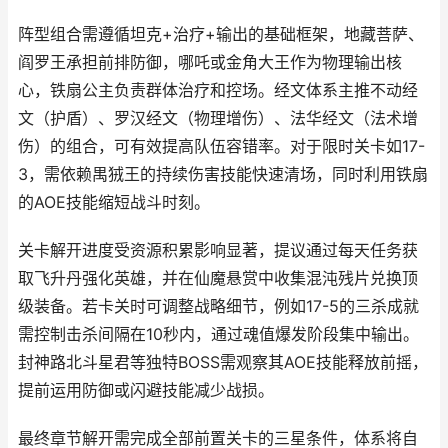
阵型组合需遵循坦克+治疗+输出的基础框架，地藏菩萨、
阎罗王承担前排防御，哪吒或金角大王作为物理输出核
心，铁扇公主负责群体治疗和控场。经文体系主推不动经
文（护盾）、罗汉经文（物理增伤）、法华经文（法术增
伤）的组合，可有效提高队伍容错率。对于限时关卡如17-
3，需依赖禺狨王的持续伤害技能快速清场，同时利用铁扇
的AOE技能缩短战斗时刻。
关卡解开进度受资源积累影响显著，提议通过每天任务获
取飞升丹强化英雄，并在仙魔悬赏中收集混沌残片兑换顶
级装备。若卡关时可调整战略细节，例如17-5的三杀成就
需控制击杀间隔在10秒内，通过魂值爆发阶段集中输出。
封神路北斗星君等独特BOSS需观察其AOE技能释放前摇，
提前运用防御或闪避技能减少战损。
最终章节解开需完成全部前置关卡的三星条件，体系将自