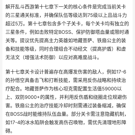
解开乱斗西游第十七章下一关的核心条件是完成当前关卡
的三星通关标准，并确保队伍等级达到75级以上且战斗力
超过5万。第十七章包含多个子关卡，每个关卡均有独立的
三星条件，例如击败特定BOSS、保护防御塔血量或限时通
关等。提议优先提高主力英雄如地藏菩萨、铁扇公主的装
备和技能等级，同时合理组合不动经文（提高护盾）和虚
无法文（增强法术防御）以应对高难度战斗。
第十七章关卡设计普遍存在高爆发伤害的敌人，例如17-6
的孙悟空具备击飞和打断技能，需采用反伤战略和持续治
疗配合。地藏菩萨作为核心坦克需配置生活值59000以
上、双防9000+的属性，并利用反伤盾和绕圈走位规避伤
害。铁扇公主的治疗技能冷却时刻需通过装备缩减，确保
在BOSS战时能维持队伍血量。部分关卡需注意隐藏机制，
如17-4的冰水陷阱会触发高伤召唤物，需优先清理地形障
碍。