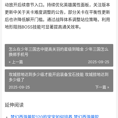
动放开后续章节入口。持续优化英雄属性面板，关注版本
更新中关于关卡难度调整的公告，部分关卡在平衡性更新
后也许降低解开门槛。通过战阵体系调整站位策略，利用
地形阻挡BOSS技能可显著提高通关效率。
怎么在少年三国志中提高关羽的星级到暗金 少年三国怎么
换绑手机号
« 上一篇
2025-09-25
攻城掠地达到多少级才能开启装备宝石技能 攻城掠地达到
多少级了
2025-09-25
下一篇 »
延伸阅读
梦幻西游普陀120的宝宝如何培养 梦幻西游普陀129厉害吗