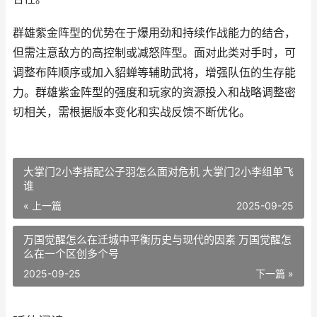
群雄紫金阵型的优势在于爆用劲和持续作战能力的结合，
但需注意敌方的高控制或减怒阵型。面对此类对手时，可
调整布阵顺序或加入貂蝉等辅助武将，增强队伍的生存能
力。群雄紫金阵型的强度和玩家的资源投入和战略调整密
切相关，需根据版本变化和实战反馈不断优化。
大掌门2小李搭配公子羽怎么面对危机 大掌门2小李组单飞
谁
« 上一篇
2025-09-25
万国觉醒怎么在迁城中平衡历史与现代的因素 万国觉醒怎
么在一个区创多个号
2025-09-25
下一篇 »