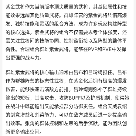
紫金武将作为当前版本顶尖质量的武将，其基础属性和技
能效果远超其他质量武将。群雄阵营的紫金武将凭借高爆
发、独特技能和灵活的组合方法，成为许多玩家构建阵型
的核心选择。紫金武将的组合不仅需要思考个体强度，还
需关注武将间的技能协同、控制链衔接以及阵型的整体平
衡性。合理组合群雄紫金武将，能够在PVP和PVE中发挥
出更强的战斗力。
群雄紫金武将的核心输出通常由吕布和吕玲绮担任。吕布
作为群雄阵营的标志性武将，在紫金化后拥有极高的爆发
伤害，能够快速击溃敌方前排。吕玲绮则弥补了群雄持续
输出的短板，其高攻击、攻防BUFF以及护盾机制，使得她
在战斗中既能输出又能承担部分防御责任。组合天威袁绍
的剑意增益和割菜能力，可以在敌方减员后进一步提高输
出效率。张角的群体控制和左慈的后手沉默，能为团队创
新更多输出空间。