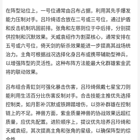
在阵型站位上，一号位通常由吕布占据，利用其先手爆发
能力压制对手。吕玲绮适合放在二号或三号位，通过护盾
和反击机制巩固前排。张角和左慈则位于中后排，分别提
供控制和沉默效果。天威袁绍作为割菜核心，通常安排在
五号或六号位，倚天剑的斩杀效果能进一步提高其战场统
治力。主角可根据战况选择化身吕布或携带辅助型神兵，
以增强阵型的灵活性。这种布阵方法能最大化群雄紫金武
将的联动效果。
吕布组合青釭剑可强化暴击伤害，吕玲绮佩戴七星宝刀则
能利用生活百分比伤害反制对手。合击技能主推优先选择
控制类，如月影补沉默或铁蹄踏增伤，以弥补群雄在控制
链上的不足。神兽方面，紫金质量神兽的协战效果远超红
质量，应优先配置。进阶顺序上，提议优先培养吕玲绮和
天威袁绍，其次提高主角和张角的星级，以确保阵型的综
合性。