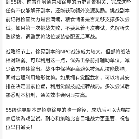
到55级。前置任务通常和徐晃的历史背景相关，完成这些
任务不仅能解开副本，还能获取额外资源奖励。挑战副本
前记得检查兵力是否满编，粮食储备是否足够支撑多次尝
试。如果第一次挑战失败，不要急着再次尝试，先解析失
败缘故，调整武将站位或装备配置后再战。
战略细节上，徐晃副本的NPC战法威力较大，但部将战法
相对较弱。可以利用这一点，优先击杀前排辅助单位，减
少敌方整体输出。战斗中保持距离避免被混乱技能影响，
同时合理利用地形优势。如果拥有觉醒武将，可以将其安
排在决定因素位置，利用觉醒技能扭转战局。多次尝试后
熟悉副本机制，通关效率会明显提高。
55级徐晃副本是招募徐晃的唯一途径，成功后可以大幅提
高后续游戏尝试。耐心和策略比盲目堆战力更重要，祝各
位早日通关！