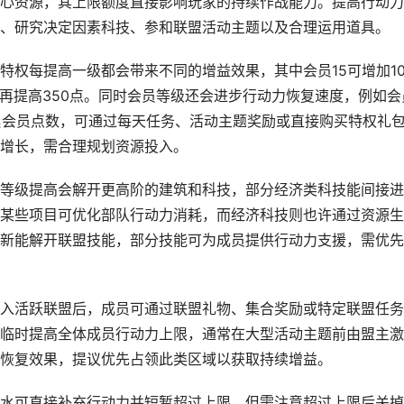
心资源，其上限额度直接影响玩家的持续作战能力。提高行动力
、研究决定因素科技、参和联盟活动主题以及合理运用道具。
特权每提高一级都会带来不同的增益效果，其中会员15可增加10
17再提高350点。同时会员等级还会进步行动力恢复速度，例如会
积累会员点数，可通过每天任务、活动主题奖励或直接购买特权礼
增长，需合理规划资源投入。
等级提高会解开更高阶的建筑和科技，部分经济类科技能间接进
某些项目可优化部队行动力消耗，而经济科技则也许通过资源生
新能解开联盟技能，部分技能可为成员提供行动力支援，需优先
入活跃联盟后，成员可通过联盟礼物、集合奖励或特定联盟任务
临时提高全体成员行动力上限，通常在大型活动主题前由盟主激
恢复效果，提议优先占领此类区域以获取持续增益。
水可直接补充行动力并短暂超过上限，但需注意超过上限后关掉