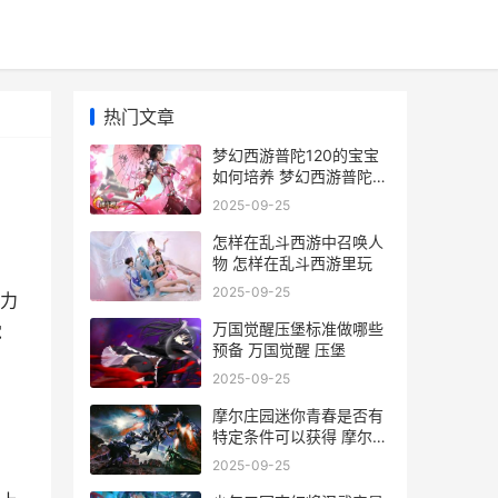
热门文章
梦幻西游普陀120的宝宝
如何培养 梦幻西游普陀
129厉害吗
2025-09-25
怎样在乱斗西游中召唤人
物 怎样在乱斗西游里玩
2025-09-25
力
万国觉醒压堡标准做哪些
觉
预备 万国觉醒 压堡
2025-09-25
摩尔庄园迷你青春是否有
特定条件可以获得 摩尔庄
园迷你青春摩托车
2025-09-25