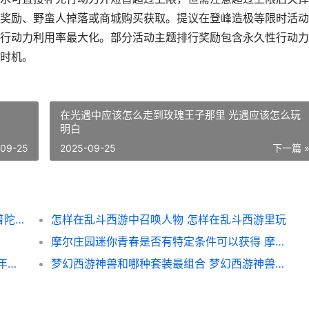
奖励、野蛮人掉落或商城购买获取。提议在登峰造极等限时活动
行动力利用率最大化。部分活动主题排行奖励包含永久性行动力
时机。
在光遇中应该怎么走到玫瑰王子那里 光遇应该怎么玩
明白
-09-25
2025-09-25
下一篇 
梦幻西游普陀120的宝宝如何培养 梦幻西游普陀129厉害吗
怎样在乱斗西游中召唤人物 怎样在乱斗西游里玩
摩尔庄园迷你青春是否有特定条件可以获得 摩尔庄园迷你青春摩托车
少年三国志红将汉武帝是否具备特殊本领 少年三国志武将品质排名最新
梦幻西游神兽和哪种套装最组合 梦幻西游神兽哪个实用2021