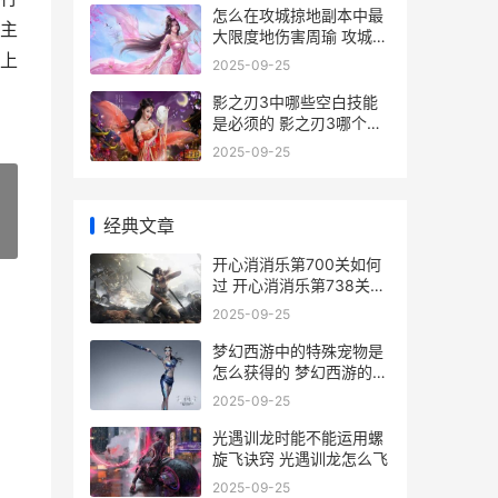
怎么在攻城掠地副本中最
主
大限度地伤害周瑜 攻城掠
地怎么玩啊
上
2025-09-25
影之刃3中哪些空白技能
是必须的 影之刃3哪个人
物
2025-09-25
经典文章
»
开心消消乐第700关如何
过 开心消消乐第738关怎
么过
2025-09-25
梦幻西游中的特殊宠物是
怎么获得的 梦幻西游的特
赦今牌物品和归墟之证如
2025-09-25
何获取?
光遇训龙时能不能运用螺
旋飞诀窍 光遇训龙怎么飞
2025-09-25