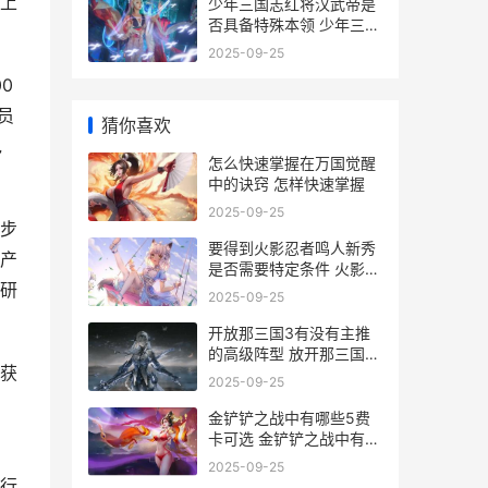
上
少年三国志红将汉武帝是
否具备特殊本领 少年三国
志武将品质排名最新
2025-09-25
0
员
猜你喜欢
包
怎么快速掌握在万国觉醒
中的诀窍 怎样快速掌握
2025-09-25
步
要得到火影忍者鸣人新秀
产
是否需要特定条件 火影免
研
费获得忍者
2025-09-25
开放那三国3有没有主推
的高级阵型 放开那三国3
获
可以混搭
2025-09-25
金铲铲之战中有哪些5费
卡可选 金铲铲之战中有哪
些飞升者法杖?
2025-09-25
行