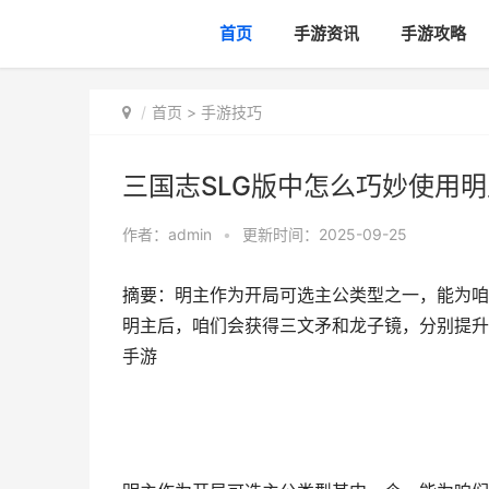
首页
手游资讯
手游攻略
首页
>
手游技巧
三国志SLG版中怎么巧妙使用明
作者：
admin
•
更新时间：2025-09-25
摘要：明主作为开局可选主公类型之一，能为咱
明主后，咱们会获得三文矛和龙子镜，分别提升4点
手游