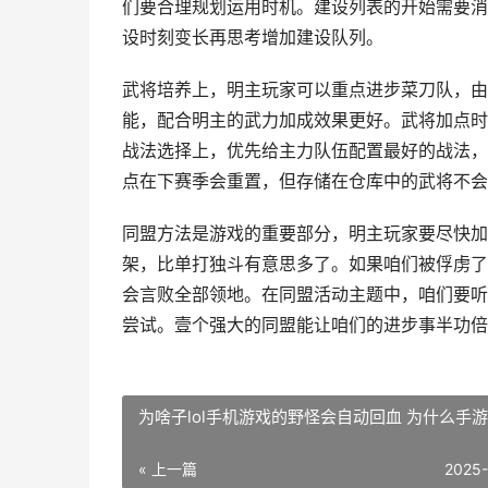
们要合理规划运用时机。建设列表的开始需要消
设时刻变长再思考增加建设队列。
武将培养上，明主玩家可以重点进步菜刀队，由
能，配合明主的武力加成效果更好。武将加点时
战法选择上，优先给主力队伍配置最好的战法，
点在下赛季会重置，但存储在仓库中的武将不会
同盟方法是游戏的重要部分，明主玩家要尽快加
架，比单打独斗有意思多了。如果咱们被俘虏了
会言败全部领地。在同盟活动主题中，咱们要听
尝试。壹个强大的同盟能让咱们的进步事半功倍
为啥子lol手机游戏的野怪会自动回血 为什么手游l
« 上一篇
2025