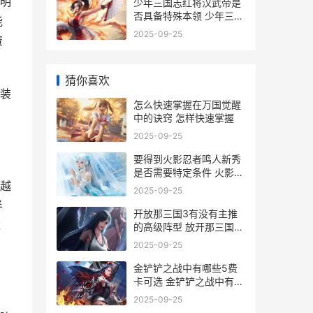
明
少年三国志红将汉武帝是
否具备特殊本领 少年三国
能
志武将品质排名最新
2025-09-25
资
猜你喜欢
装
怎么快速掌握在万国觉醒
中的诀窍 怎样快速掌握
2025-09-25
要得到火影忍者鸣人新秀
是否需要特定条件 火影免
越
费获得忍者
2025-09-25
半
开放那三国3有没有主推
这
的高级阵型 放开那三国3
可以混搭
2025-09-25
金铲铲之战中有哪些5费
，
卡可选 金铲铲之战中有哪
些飞升者法杖?
咱
2025-09-25