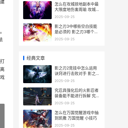
建
怎么在攻城掠地副本中最
大限度地伤害周瑜 攻城掠
地怎么玩啊
2025-09-25
影之刃3中哪些空白技能
。
是必须的 影之刃3哪个人
物
法
2025-09-25
经典文章
打
影之刃2竞技中怎么运用
离
诀窍进行击败对手 影之刃
戏
2搭配
2025-09-25
究忍具强化后的火影忍者
装备能不能进行拆解 究忍
具合成还是进阶
2025-09-25
怎么在万国觉醒游戏中抽
到凯撒 万国觉醒 小技巧
»
2025-09-25