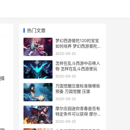
热门文章
梦幻西游普陀120的宝宝
如何培养 梦幻西游普陀
129厉害吗
2025-09-25
怎样在乱斗西游中召唤人
物 怎样在乱斗西游里玩
2025-09-25
择
万国觉醒压堡标准做哪些
g
预备 万国觉醒 压堡
2025-09-25
摩尔庄园迷你青春是否有
特定条件可以获得 摩尔庄
园迷你青春摩托车
2025-09-25