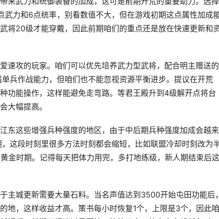
带来武力和统御装备的加成，这可是前期开荒的重要助力。选择
点武力和6点统率，别看数值不大，但在游戏初期这点属性加成
武将20级才能穿戴，因此前期咱们的重点还是放在快速更新和
爱速攻的玩家。咱们可以优先培养武力型武将，配合明主赠送的
强单兵作战能力，但咱们也不能忽视资源平衡进步。提议在开荒
种功能操作，这样能避免走弯路。等君王殿升到4级解开点将台
会大幅提高。
江东这些增强兵种强度的地区，由于中后期兵种强度加成会越来
期，这段时刻里很多方法时刻都会缩短，比如联盟冷却时刻改为
的黄金时期。记得每天把体力用完，多打地练级，新人期结束后
于主城更新需要大量石料。当名声值达到3500开始屯田功能后
的地，这样收益才高。策书每小时恢复1个，上限是3个，因此