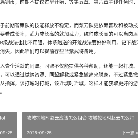
耗铜币，前期不提议过早开始，等第五章、第六章主线任务时，
于前期智策队的技能释放不稳定，而菜刀队更依赖普攻和被动技
要看成长率，武力成长高的就加武力，统帅成长高的可以当肉盾
B级战法也比不用强，体系赠送的开荒战法要好好利用。记下战
消失，因此咱们可以提前存些蓝紫武将备用。
入壹个活跃的同盟。同盟不仅能提供各种帮助，还能一起打城、
，可以通过缴纳资源、同盟解救或紧急撤离来脱身，不过紧急撤
从指挥，该打城时打城，该迁城时迁城，这样才能获取更好的游
。
ol
攻城掠地时赵云应该怎么组合 攻城掠地时赵云怎么打
-09-25
2025-09-25
下一篇 