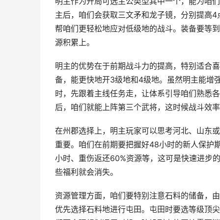
明主作为开局可选主公类型其中一个，能为咱们
主后，咱们会获取三文矛和龙子镜，分别提高4
帮咱们更轻松地应对低级地的战斗。装备要等到
源积累上。
明主的优势在于前期战斗力的提高，特别适合喜
备，能更快地开3级地和4级地。虽然明主能增
时，先跟着主线任务走，让体系引导咱们熟悉各
后，咱们就能上阵第三个武将，这时候战斗效率
在州郡选择上，明主玩家可以思考河北、山东或
重要。咱们在前期要把握好48小时的新人保护
小时、重伤返还60%资源等，这可是快速进步
些福利就会消失。
资源管理方面，咱们要特别注意石料的储备，由
优先选择石料地进行屯田。屯田时要选等级顶尖