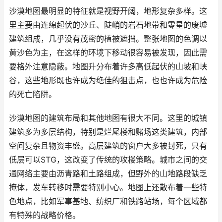
沙漠地图最明显的特征就是视野开阔，地形复杂多样。这
里主要由连绵起伏的沙丘、陡峭的岩石地带和零星的废墟
建筑组成，几乎没有茂密的植被遮挡。整张地图的色调以
黄沙色为主，在这样的环境下移动很容易被发现，因此需
要格外注意隐蔽。地图升分布着许多高低起伏的山坡和峡
谷，这些地形既也许成为绝佳的狙击点，也也许成为危险
的死亡陷阱。
沙漠地图的建筑布局和其他地图有很大不同。这里的城镇
建筑多为多层结构，特别是烂尾楼和赌场这类建筑，内部
空间复杂且物资丰盛。高层建筑的窗户大多被封死，只有
低层可以STG，这改变了传统的攻楼策略。城市之间的交
通网络主要由沥青路和土路组成，但野外的山地路段缺乏
掩体，发车转移时需要特别小心。地图上还散布着一些特
色地点，比如军事基地、纺织厂和铁路站场，每个区域都
有特殊的战略价格。