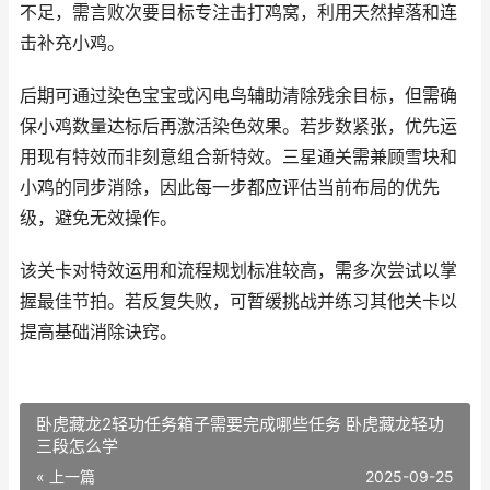
不足，需言败次要目标专注击打鸡窝，利用天然掉落和连
击补充小鸡。
后期可通过染色宝宝或闪电鸟辅助清除残余目标，但需确
保小鸡数量达标后再激活染色效果。若步数紧张，优先运
用现有特效而非刻意组合新特效。三星通关需兼顾雪块和
小鸡的同步消除，因此每一步都应评估当前布局的优先
级，避免无效操作。
该关卡对特效运用和流程规划标准较高，需多次尝试以掌
握最佳节拍。若反复失败，可暂缓挑战并练习其他关卡以
提高基础消除诀窍。
卧虎藏龙2轻功任务箱子需要完成哪些任务 卧虎藏龙轻功
三段怎么学
« 上一篇
2025-09-25