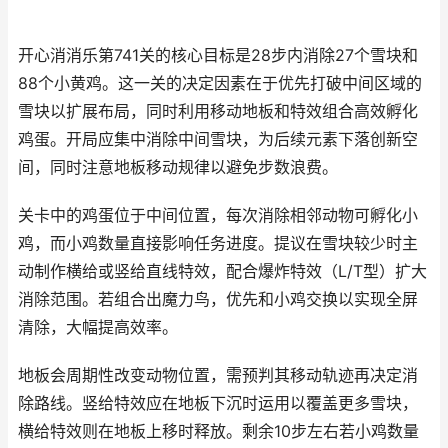
开心消消乐第741关的核心目标是28步内消除27个雪块和
88个小黄鸡。这一关的决定因素在于优先打破中间区域的
雪块以扩展布局，同时利用移动地板和特效组合高效孵化
鸡蛋。开局应集中消除中间雪块，为后续元素下落创新空
间，同时注意地板移动规律以避免步数浪费。
关卡中的鸡蛋位于中间位置，每次消除相邻动物可孵化小
鸡，而小鸡数量直接影响任务进度。提议在雪块较少时主
动制作横给或竖给直线特效，配合爆炸特效（L/T型）扩大
消除范围。若组合出魔力鸟，优先和小鸡交换以实现全屏
清除，大幅提高效率。
地板会周期性改变动物位置，需预判其移动轨迹再决定消
除路线。竖给特效应在地板下沉时运用以覆盖更多雪块，
横给特效则在地板上移时释放。剩余10步左右若小鸡数量