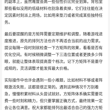
的副本上，虽然难度会高一些但性价比完全划算。背包里
那些看似没用的低级材料也别急着卖掉，它们往往能在决
定因素时刻派上用场，比如用来垫刀或者完成某些独特任
务。
最后要提醒的是方矩阵需要定期维护和调整，随着游戏进
度推进，原先的排列方法也许不再适合当前的战力需求。
提议每隔一段时刻就检查一下方矩阵的效果，看看是否有
优化空间。有时候稍微调整一下三连位置或者更换多少阵
眼，就能让整体表现提高壹个档次。记下方矩阵不是墨守
成规的，灵活调整才能发挥最大价格。
实际操作中也许会遇到一些小难题，比如材料不够或者阵
眼激活失败，这都是很正常的。遇到这种情况千万别着
急，慢慢积累材料从头尝试就好。方矩阵体系确实需要花
费一些时刻和精力，但只要掌握正确方式，最终效果一定
会让各位满意。祝大家都能排列出最适合自己的强力方矩