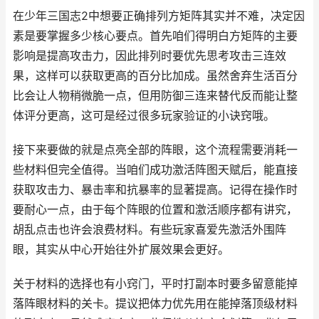
在少年三国志2中想要正确排列方矩阵其实并不难，决定因
素是要掌握多少核心要点。首先咱们得明白方矩阵的主要
影响是提高攻击力，因此排列时要优先思考攻击三连效
果，这样可以获取更高的百分比加成。虽然舍弃生活百分
比会让人物稍微脆一点，但用防御三连来替代反而能让整
体评分更高，这可是经过很多玩家验证的小诀窍哦。
接下来要做的就是点亮全部的阵眼，这个流程需要消耗一
些材料但完全值得。当咱们成功激活阵图天赋后，能直接
获取攻击力、暴击率和抗暴率的显著提高。记得在操作时
要耐心一点，由于每个阵眼的位置和激活顺序都有讲究，
胡乱点击也许会浪费材料。有些玩家喜爱先激活外围阵
眼，其实从中心开始往外扩展效果会更好。
关于材料的选择也有小窍门，平时打副本时要多留意能掉
落阵眼材料的关卡。提议把体力优先用在能掉落顶级材料