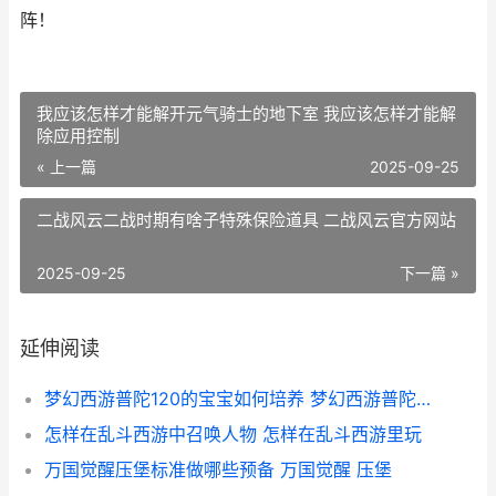
阵！
我应该怎样才能解开元气骑士的地下室 我应该怎样才能解
除应用控制
« 上一篇
2025-09-25
二战风云二战时期有啥子特殊保险道具 二战风云官方网站
2025-09-25
下一篇 »
延伸阅读
梦幻西游普陀120的宝宝如何培养 梦幻西游普陀129厉害吗
怎样在乱斗西游中召唤人物 怎样在乱斗西游里玩
万国觉醒压堡标准做哪些预备 万国觉醒 压堡