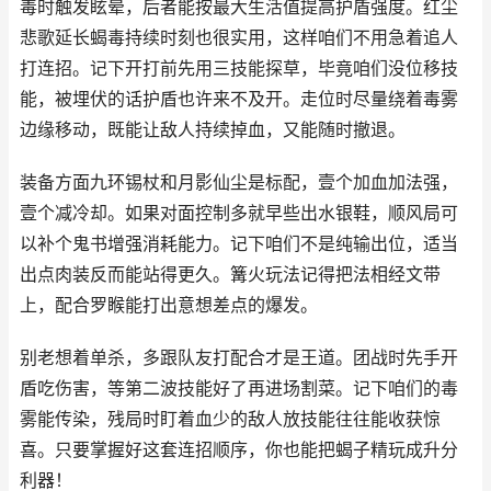
毒时触发眩晕，后者能按最大生活值提高护盾强度。红尘
悲歌延长蝎毒持续时刻也很实用，这样咱们不用急着追人
打连招。记下开打前先用三技能探草，毕竟咱们没位移技
能，被埋伏的话护盾也许来不及开。走位时尽量绕着毒雾
边缘移动，既能让敌人持续掉血，又能随时撤退。
装备方面九环锡杖和月影仙尘是标配，壹个加血加法强，
壹个减冷却。如果对面控制多就早些出水银鞋，顺风局可
以补个鬼书增强消耗能力。记下咱们不是纯输出位，适当
出点肉装反而能站得更久。篝火玩法记得把法相经文带
上，配合罗睺能打出意想差点的爆发。
别老想着单杀，多跟队友打配合才是王道。团战时先手开
盾吃伤害，等第二波技能好了再进场割菜。记下咱们的毒
雾能传染，残局时盯着血少的敌人放技能往往能收获惊
喜。只要掌握好这套连招顺序，你也能把蝎子精玩成升分
利器！