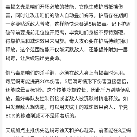
毒蝎之壳是咱们开场必放的技能，它能生成护盾抵挡伤
害，同时让攻击咱们的敌人自动叠加蝎毒。护盾存在期间
一定要贴近敌人普攻，这样能快速叠满5层蝎毒。记下护盾
破碎前要提前走位拉开距离，毕竟咱们身板不算特别硬，
得靠护盾和减速效果来周旋。毒火攻心要在护盾持续期间
释放，这个范围技能不仅能沉默敌人，还能额外附加一层
蝎毒，让后续输出更要命。
倒马毒是咱们的杀手锏，必须在敌人身上有蝎毒时运用。
每层蝎毒能提高20%伤害，5层满毒情形下伤害直接翻倍，
还能眩晕目标1秒。这个技能冷却较长，因此千万别随便乱
放，最好等队友控制衔接或者敌人被沉默时精准释放。如
果发现敌人想逃跑，可以用天赋里的减速效果留人，毕竟
80%的移速削减可不是闹着玩的。
天赋加点主推优先选蝎毒蚀天和护心凝淬，前者能在3层蝎