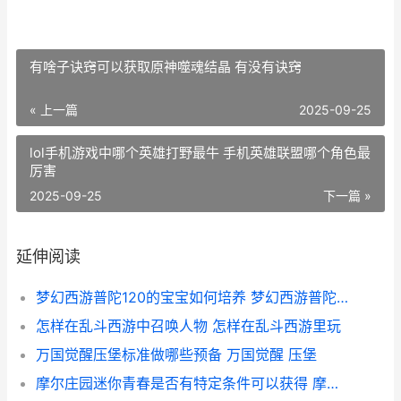
有啥子诀窍可以获取原神噬魂结晶 有没有诀窍
« 上一篇
2025-09-25
lol手机游戏中哪个英雄打野最牛 手机英雄联盟哪个角色最
厉害
2025-09-25
下一篇 »
延伸阅读
梦幻西游普陀120的宝宝如何培养 梦幻西游普陀129厉害吗
怎样在乱斗西游中召唤人物 怎样在乱斗西游里玩
万国觉醒压堡标准做哪些预备 万国觉醒 压堡
摩尔庄园迷你青春是否有特定条件可以获得 摩尔庄园迷你青春摩托车