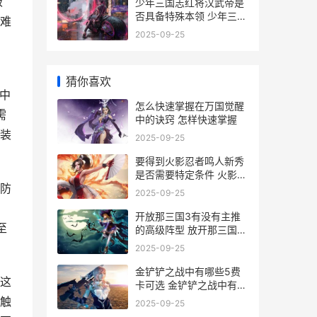
级
少年三国志红将汉武帝是
否具备特殊本领 少年三国
难
志武将品质排名最新
2025-09-25
猜你喜欢
中
怎么快速掌握在万国觉醒
需
中的诀窍 怎样快速掌握
装
2025-09-25
要得到火影忍者鸣人新秀
是否需要特定条件 火影免
防
费获得忍者
2025-09-25
开放那三国3有没有主推
至
的高级阵型 放开那三国3
可以混搭
2025-09-25
金铲铲之战中有哪些5费
这
卡可选 金铲铲之战中有哪
些飞升者法杖?
触
2025-09-25