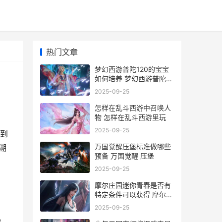
热门文章
梦幻西游普陀120的宝宝
如何培养 梦幻西游普陀
129厉害吗
2025-09-25
怎样在乱斗西游中召唤人
物 怎样在乱斗西游里玩
2025-09-25
到
万国觉醒压堡标准做哪些
湖
预备 万国觉醒 压堡
2025-09-25
摩尔庄园迷你青春是否有
特定条件可以获得 摩尔庄
园迷你青春摩托车
2025-09-25