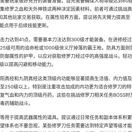
需要玩家做好充分的装备准备。首先需要确保人物等级达到60
集修罗之血和天外神铁这两种决定因素材料，前者可通过挑战高
或和其他玩家交易获取。在属性培养方面，提议将先天臂力提高至
潜能点用于后续技能更新。
击力达到41点，需要基本刀法达到300级才能装备。在进修经过
5级可用的追命枪或1000级侠义厅掉落的霸王枪。防具方面则
防御属性的护甲，以应对获取修罗刀经过中的高强度战斗。轻功
0级以提高闪避和移动能力。
阳真经和九阴真经这类顶级内功能够显著提高生活值、内力值及
至250级以上，特别是注重攻击加成的内功更为适合修罗刀的特
复气血和内力的顶级丹药，这些在挑战修罗刀相关任务BOSS时
毒药辅助战斗。
等用于提高武器属性的道具。提议通过日常任务和副本体系积累
望体系也不要忽视，某些修罗刀任务需要达到特定声望等级才能