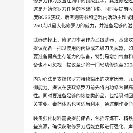
修罗刀作为放置江湖中的顶级武学，其进修经过
这是开始修罗刀任务的基础门槛。同时要提前收
度BOSS获取，后者则需参和游戏内活动主题
250点以最大化修罗刀的威力，并准备足够的
武器选择上，修罗刀本身作为乙级武器，基础攻
提议配备一把过渡用的丙级或乙级刀类武器，如2
要准备提高生存能力的装备，特别是增加气血和
备也不可忽视，提议至少将一门轻功修炼至30
内功心法是支撑修罗刀持续输出的决定因素，九
御能力。提议在获取修罗刀前先将内功修为提高
性。同时要准备足够的恢复类药品，包括瞬时回
关重要。毒药体系也可适当利用，通过制作要命
装备强化材料需要提前储备，包括淬炼石、精铁
些资源，确保获取修罗刀后能立即进行强化。声