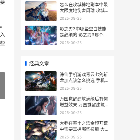
要
怎么在攻城掠地副本中最
大限度地伤害周瑜 攻城掠
地怎么玩啊
2025-09-25
。
影之刃3中哪些空白技能
入
是必须的 影之刃3哪个人
物
些
2025-09-25
经典文章
诛仙手机游戏青云七剑斩
龙加点该怎么挑选 手机版
诛仙
2025-09-25
»
万国觉醒建筑满级后有何
增益效果 万国觉醒建筑满
级后建筑加速怎么办
2025-09-25
大乔在率土之滨金印开荒
中需要掌握哪些技能 大乔
率土之滨战法搭配
2025-09-25