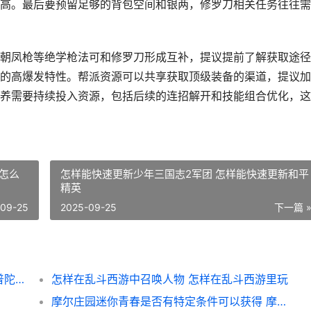
高。最后要预留足够的背包空间和银两，修罗刀相关任务往往需
朝凤枪等绝学枪法可和修罗刀形成互补，提议提前了解获取途径
的高爆发特性。帮派资源可以共享获取顶级装备的渠道，提议加
养需要持续投入资源，包括后续的连招解开和技能组合优化，这
怎么
怎样能快速更新少年三国志2军团 怎样能快速更新和平
精英
-09-25
2025-09-25
下一篇 
梦幻西游普陀120的宝宝如何培养 梦幻西游普陀129厉害吗
怎样在乱斗西游中召唤人物 怎样在乱斗西游里玩
摩尔庄园迷你青春是否有特定条件可以获得 摩尔庄园迷你青春摩托车