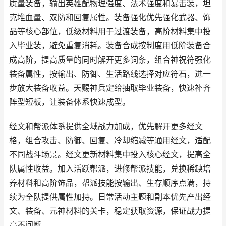
质量装备，输出英雄配物理强度、法术强度和暴击装，坦
克堆血量、双防和回复属性。装备强化优先强化武器、饰
品等核心部位，低级材料用于过渡装备，高阶材料集中投
入毕业装，避免重复消耗。装备合成按制度用低阶装备合
成高阶，提高质量的同时解开更多词条，组合神祝符强化
装备属性，按输出、防御、生活路线选择对应符石，进一
步放大装备收益。天赐神兵定给抽取毕业装备，快速补齐
阵型短板，让装备体系快速成型。
经文和帮派体系提供全域战力加成，优先解开更多经文
格，组合攻击、防御、回复、冷却缩减等通用经文，适配
不同战斗场景。经文更新材料集中投入核心经文，提高全
队属性收益。加入活跃帮派，进修帮派技能，兑换稀缺培
养材料和高阶饰品，帮派技能按输出、生存顺序点满，持
续为全队提供属性加持。日常活动主题和副本优先产出经
文、装备、元神材料的关卡，稳定获取资源，保证战力提
高不间断。