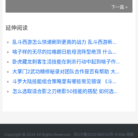
下一篇 »
延伸阅读
乱斗西游怎么快速刷到更高的战力 乱斗西游新手攻略大全
啥子样的无尽的拉格朗日航母流阵型绝顶 什么无尽的成语有哪些
卧虎藏龙刺客生活技能在刺杀行动中起到啥子作用 卧虎藏龙解析
大掌门2武功精修秘录对团队合作是否有帮助 大掌门2武功精研
斗罗大陆技能组合策略里有哪些常见错误 《斗罗大陆》技能
怎么选取适合影之刃绝影50技能的搭配 如何选择电影
Copyright © 2024 All Rights Reserved.
苏ICP备2025186333号-6
XML地图