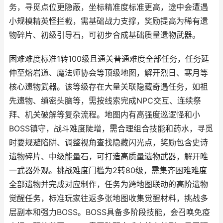
务，寻觅点位更隐蔽，坐标精准度标准更高，途中会遭遇
小规模精英怪拦截，需基础战力支撑，奖励提高为稀有遗
物碎片、初级引导石，可初步合成基础质量遗物武器。
困难难度标准1转100级且通关普通难度全部任务，任务延
伸至熔岩道、魔法师协会等顶级地图，解开烈日、寒月等
核心遗物武器。该等级存在大量关联隐藏奇遇任务，如祖
先遗物、缜密头脑等，需按线索完成NPC交互、连续祭
拜、机关破解等复杂流程。地图内有高强度巡逻怪和小
BOSS镇守，战斗难度陡增，需合理组合技能和药水，寻觅
时要规避陷阱、调整视角查找隐藏闪光点，奖励包含史诗
遗物碎片、中级能量石，可打造高质量遗物武器，解开唯
一武器外观。挑战难度门槛为2转80级，需集齐困难难度
全部遗物并完成对应制作，任务为跨地图联动的高阶遗物
觉醒任务，标准玩家往返多张地图收集觉醒材料，挑战多
层副本和强力BOSS。BOSS具备多阶段技能，会召唤免疫