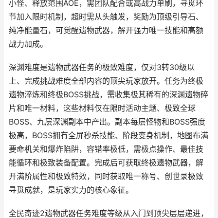
小怪、释放范围AOE，需团队配合或高战力单刷，寻觅环
节加入限时机制，超时需从头触发，奖励为顶级引导石、
纯净能量石，可觉醒遗物武器，解开强力唯一技能和高额
战力加成。
深渊难度是遗物武器任务的极致难度，仅对3转30级以
上、完成挑战难度全部内容的顶尖玩家放开。任务为终极
遗物淬炼和终极BOSS挑战，需收集极其稀有的深渊遗物碎
片和唯一材料，这些材料仅在限时活动主题、极致全球
BOSS、九层深渊副本中产出。副本每层怪物和BOSS强度
极高，BOSS拥有全屏秒杀技能、阶段变身机制，地图布满
要命机关和爆炸陷阱，容错率极低，需极点操作、最佳技
能循环和极致装备配置。完成后可获取终极遗物武器，解
开满阶属性和极致特效，同时获取唯一称号、创世录极致
寻觅成就，是玩家实力的核心象征。
全民奇迹2遗物武器任务难度等级从入门到顶尖层层递进，