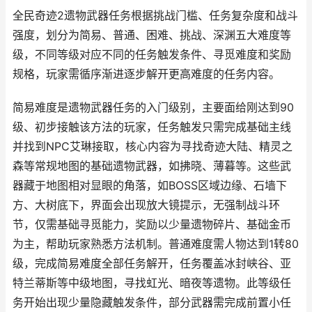
全民奇迹2遗物武器任务根据挑战门槛、任务复杂度和战斗
强度，划分为简易、普通、困难、挑战、深渊五大难度等
级，不同等级对应不同的任务触发条件、寻觅难度和奖励
规格，玩家需循序渐进逐步解开更高难度的任务内容。
简易难度是遗物武器任务的入门级别，主要面给刚达到90
级、初步接触该方法的玩家，任务触发只需完成基础主线
并找到NPC艾琳接取，核心内容为寻找奇迹大陆、精灵之
森等常规地图的基础遗物武器，如拂晓、薄暮等。这些武
器藏于地图相对显眼的角落，如BOSS区域边缘、石墙下
方、大树底下，界面会出现放大镜提示，无强制战斗环
节，仅需基础寻觅能力，奖励以少量遗物碎片、基础金币
为主，帮助玩家熟悉方法机制。普通难度需人物达到1转80
级，完成简易难度全部任务解开，任务覆盖冰封峡谷、亚
特兰蒂斯等中级地图，寻找虹光、暗夜等遗物。此等级任
务开始出现少量隐藏触发条件，部分武器需完成前置小任