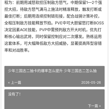
程为：前期用减怒软控压制敌方怒气，中期保留1—2个强
控大招，待敌方怒气满马上施法时精准释放，触发打断或
最佳打断；后期用连续控制链衔接，配合战骑计策补控，
全程压制敌方技能释放节拍。PVE中可大胆留怒打断BOSS
决定因素AOE技能，PVP中需预判敌方开大时机，优先打
断核心输出武将，同时保留控制应对二次爆发。熟练运用
这套体系，可大幅降低敌方大招威胁，显著提高阵型容错
率和对战胜率。
少年三国志二抽卡的爆率怎么提升 少年三国志二怎么抽
« 上一篇
2026-05-26
没有了！
下一篇 »