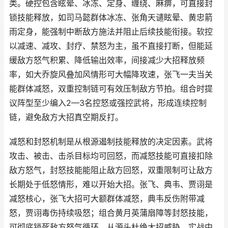
类。硬控包含眩晕、冰冻、定身、缠绕、麻痹，可直接封
锁技能释放，如司马懿群体冰冻、张角天谴眩晕、黄忠箭
雨定身，能强制中断敌方施法并阻止后续技能衔接。软控
以减速、减攻、封疗、禁怒为主，虽不直接打断，但能延
缓敌方怒气积累、降低输出效率，间接减少大招释放频
率，如大乔旋风叠加风情形可大幅降攻速，张飞一夫当关
能群体减怒，双重控制链可有效压制敌方节拍。组合时提
议阵型至少编入2—3名控怒或强控武将，形成连续控制
链，避免敌方大招真空期反打。
减怒和封怒机制是从根源遏制技能释放的决定因素。武将
攻击、被击、击杀目标均可回怒，而减怒技能可直接扣除
敌方怒气，封怒技能能阻止敌方回怒，双重限制可让敌方
长期处于低怒情形，难以开始大招。张飞、典韦、贾诩是
减怒核心，张飞大招可大额群体减怒，典韦反伤附带减
怒，贾诩毒伤持续吸怒；组合黄月英蒲扇障等封怒技能，
可彻底锁死敌方怒气循环，从源头杜绝大招威胁。实战中