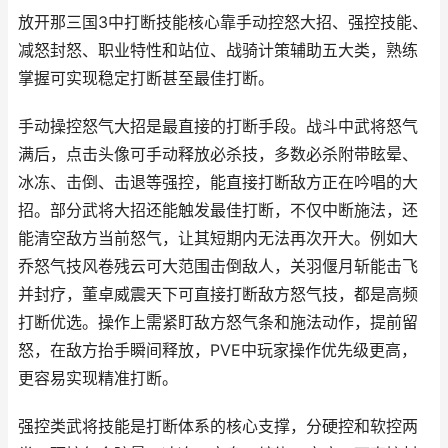
放开那三国3中打断技能核心靠手动控怒大招、强控技能、
减怒封怒、职业特性和站位、战骑计策辅助五大类，熟练
掌握可实现稳定打断甚至最佳打断。
手动操控怒气大招是最直接的打断手段。战斗中武将怒气
满后，点击头像可手动释放必杀技，多数必杀附带眩晕、
冰冻、击倒、击退等强控，能直接打断敌方正在吟唱的大
招。部分武将大招还能触发最佳打断，不仅中断施法，还
能清空敌方当前怒气，让其短期内无法再次开大。例如大
乔怒气技风卷残云可大范围击倒敌人，关羽偃月斩能击飞
并封疗，董卓威震天下可直接打断敌方怒气技，都是高频
打断优选。操作上需紧盯敌方怒气条和施法动作，提前留
怒，在敌方抬手瞬间释放，PVE中玩家操作优先级更高，
更容易实现精准打断。
强控类武将技能是打断体系的核心支撑，分硬控和软控两