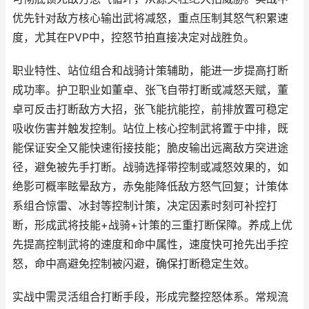
优先针对敌方核心输出武将减怒，重点压制其怒气积累速
度，尤其在PVP中，控怒节拍直接决定对战胜负。
职业特性、站位组合和战骑计策辅助，能进一步提高打断
成功率。护卫职业如董卓、张飞自带打断或减怒天赋，董
卓可反击打断敌方大招，张飞能抗能控，前排放置可稳定
吸收伤害并触发控制。站位上核心控制武将置于中排，既
能保证安全又能快速衔接技能；脆皮输出远离敌方突进途
径，避免被先手打断。战骑选择带控制或减怒效果的，如
绝影可概率眩晕敌方，赤兔能降低敌方怒气回复；计策体
系组合惊雷、冰封等控制计策，决定因素时刻可补控打
断，形成武将技能+战骑+计策的三重打断保障。养成上优
先提高控制武将的速度和命中属性，速度快可抢先出手控
怒，命中高避免控制被闪避，确保打断稳定生效。
实战中需灵活组合打断手段，形成完整控怒体系。常规流