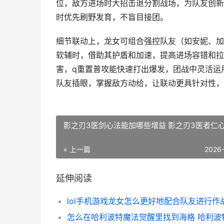
位，敌方进场时大招击退分割战场，为队友创新
时优先刷野发育，不盲目接团。
细节联动上，龙女可组合强控队友（如安妮、加
软辅时，借助其护盾和加速，提高进场容错和拉
害，q重置普攻能快速打出爆发，团战中灵活运
队友插眼，掌握敌方动给，让联动更具针对性，
影之刃3医剑心法能加哪些增益 影之刃3医者仁
« 上一篇
2026
延伸阅读