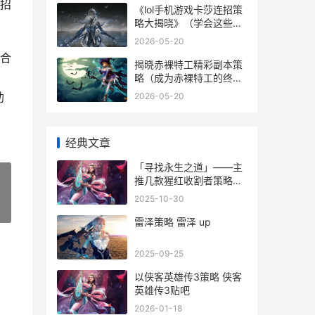
招
《lol手机游戏卡莎连招策
略大揭晓》（学会这些连
招让你玩转卡莎 手游lol有
2026-05-20
点卡
合
揭晓赤裸特工精彩副本策
略（成为赤裸特工的终极
玩家
助
2026-05-20
经典文章
「寻找永生之道」——主
推几款猩红收割者策略型
游戏（寻觅黑暗幽深的夜
2025-10-30
晚 永生的途径
»
雷泽策略 雷泽 up
2025-09-25
以侠客英雄传3策略 侠客
英雄传3贴吧
2026-01-18