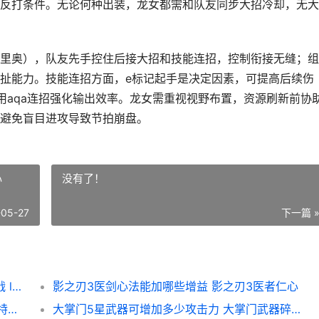
反打条件。无论何种出装，龙女都需和队友同步大招冷却，无大
里奥），队友先手控住后接大招和技能连招，控制衔接无缝；组
扯能力。技能连招方面，e标记起手是决定因素，可提高后续伤
用aqa连招强化输出效率。龙女需重视视野布置，资源刷新前协
避免盲目进攻导致节拍崩盘。
心
没有了！
-05-27
下一篇 
lol手机游戏龙女怎么更好地配合队友进行作战 lol手游龙女是哪个
影之刃3医剑心法能加哪些增益 影之刃3医者仁心
怎么在哈利波特魔法觉醒里找到海格 哈利波特怎么打开位置
大掌门5星武器可增加多少攻击力 大掌门武器碎片怎么获得