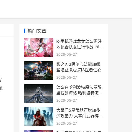
热门文章
lol手机游戏龙女怎么更好
地配合队友进行作战 lol手
游龙女是哪个
2026-05-27
影之刃3医剑心法能加哪
些增益 影之刃3医者仁心
2026-05-27
/
怎么在哈利波特魔法觉醒
龙
里找到海格 哈利波特怎么
打开位置
2026-05-27
大掌门5星武器可增加多
少攻击力 大掌门武器碎片
怎么获得
2026-05-27