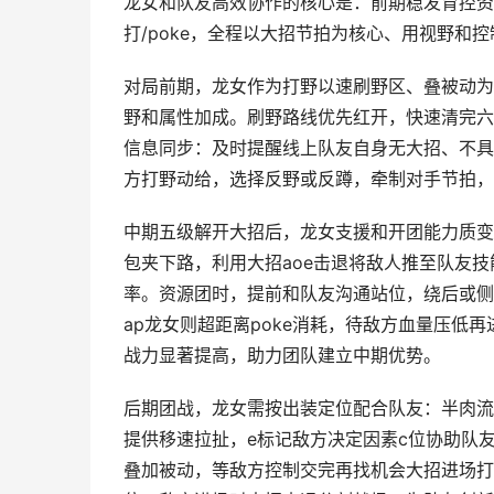
龙女和队友高效协作的核心是：前期稳发育控资
打/poke，全程以大招节拍为核心、用视野和
对局前期，龙女作为打野以速刷野区、叠被动为
野和属性加成。刷野路线优先红开，快速清完六
信息同步：及时提醒线上队友自身无大招、不具
方打野动给，选择反野或反蹲，牵制对手节拍，
中期五级解开大招后，龙女支援和开团能力质变
包夹下路，利用大招aoe击退将敌人推至队友技
率。资源团时，提前和队友沟通站位，绕后或侧
ap龙女则超距离poke消耗，待敌方血量压低
战力显著提高，助力团队建立中期优势。
后期团战，龙女需按出装定位配合队友：半肉流
提供移速拉扯，e标记敌方决定因素c位协助队友
叠加被动，等敌方控制交完再找机会大招进场打