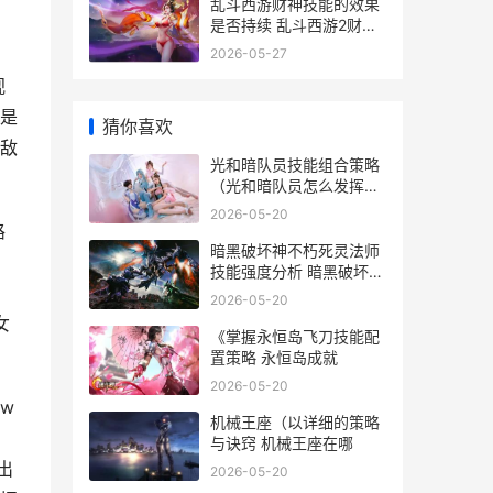
乱斗西游财神技能的效果
是否持续 乱斗西游2财神
值得培养吗
2026-05-27
视
是
猜你喜欢
敌
光和暗队员技能组合策略
（光和暗队员怎么发挥最
大作用 光和暗队员技能怎
2026-05-20
么学
路
暗黑破坏神不朽死灵法师
技能强度分析 暗黑破坏神
不朽野蛮人攻略
2026-05-20
女
《掌握永恒岛飞刀技能配
置策略 永恒岛成就
2026-05-20
w
机械王座（以详细的策略
、
与诀窍 机械王座在哪
出
2026-05-20