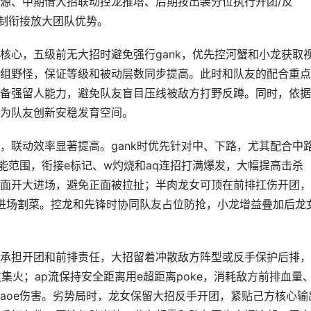
源、中期借大招联动控龙推塔、后期按出装分位执行开团/反
控制衔接放大团队优势。
核心，五级前无大招时避免强行gank，优先控河蟹和小龙获取
组野怪，保证等级和被动层数同步提高。此时和队友的配合重点
备强留人能力，避免队友盲目压线被敌方打野反蹲。同时，依据
为队友创新安稳发育空间。
，联动效率显著提高。gank时优先针对中、下路，尤其配合中
能范围，衔接e标记、w灼烧和aq连招打满爆发，大幅提高击杀
面开大进场，避免正面被拉扯；半肉龙女可顶在前排扛伤开团，
再进场割菜。控龙和先锋时协同队友占位防抢，小龙增益叠加后龙
承担开团和前排责任，大招留着冲散敌方阵型或反手保护后排，
集火；ap流保持安全距离用e超距离poke，消耗敌方前排血量
aoe伤害。劣势局时，龙女保留大招反手开团，紧贴己方核心输