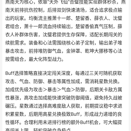
燕南天为核心，依靠“天外飞仙”合璧技能实现群体秒杀，燕
南天前排抗伤控制，后排双剑快速清场，适合追求极点输
出的玩家。均衡流主推萧十一郎、楚留香、薛衣人、沈璧
君组合，萧十一郎流血持续输出，楚留香偷真气压制，薛
衣人补群体伤害，沈璧君提供生存保障，适配长期闯关的
续航需求。装备和心法需围绕核心弟子定制，输出弟子堆
暴击攻击，前排堆防御气血，金钟罩、乾坤大挪移等心法
按需组合，最大化阵型战力。
Buff选择策略直接决定闯关深度，每通过三关可随机获取
攻击、气血、防御、暴击等属性加成，需消耗星数兑换。
加成优先级为攻击＞暴击＞气血＞防御，后期关卡敌方属
性暴涨，高攻击加成能快速突破防御阈值，避免持久战被
碾压。星数通过选择高难度敌人获取，前期提议稳中求进
积累星数，后期用高星兑换极致Buff，形成战力递增的良
性循环。合理利用未进排行榜的额外Buff机会，可大幅提
高闯关上限，轻松突破自身极点。