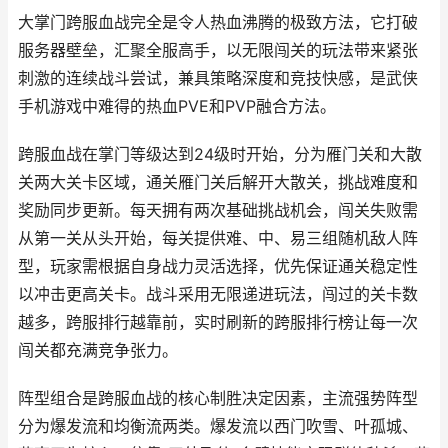
大掌门跨服血战完全是令人热血沸腾的极致方法，它打破
服务器壁垒，汇聚全服高手，以无限闯关的玩法带来紧张
刺激的连续战斗尝试，兼具策略深度和竞技快感，是武侠
手机游戏中难得的热血PVE和PVP融合方法。
跨服血战在掌门等级达到24级时开始，分为雁门关和大散
关两大关卡区域，通关雁门关后解开大散关，挑战难度和
奖励同步更新。每天拥有两次基础挑战机会，闯关失败需
从第一关从头开始，每关提供难、中、易三组随机敌人阵
型，玩家需根据自身战力灵活选择，优先保证通关稳定性
以冲击更高关卡。战斗采用无限递进玩法，闯过的关卡数
越多，跨服排行越靠前，实时刷新的跨服排行榜让每一次
闯关都充满竞争张力。
阵型组合是跨服血战的核心制胜决定因素，主流强势阵型
分为爆发流和均衡流两类。爆发流以西门吹雪、叶孤城、