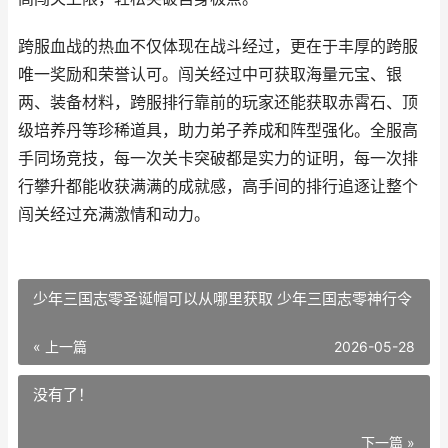
跨服血战的热血不仅体现在战斗经过，更在于丰厚的跨服
唯一奖励和荣誉认可。闯关经过中可获取海量元宝、银
两、装备材料，跨服排行靠前的玩家还能获取赤霄石、顶
级培养丹等珍稀道具，助力弟子养成和阵型强化。全服高
手同场竞技，每一次关卡突破都是实力的证明，每一次排
行攀升都能收获满满的成就感，高手间的排行追逐让整个
闯关经过充满激情和动力。
少年三国志零圣诞帽可以从哪里获取 少年三国志零神行令
« 上一篇
2026-05-28
没有了！
下一篇 »