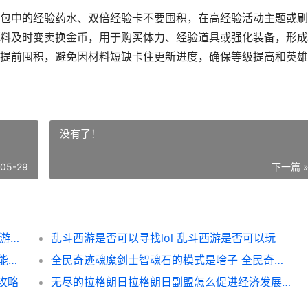
包中的经验药水、双倍经验卡不要囤积，在高经验活动主题或刷
料及时变卖换金币，用于购买体力、经验道具或强化装备，形成
提前囤积，避免因材料短缺卡住更新进度，确保等级提高和英雄
没有了！
-05-29
下一篇 
乱斗西游45级后更新要注意哪些细节 乱斗西游怎么获得四星英雄
乱斗西游是否可以寻找lol 乱斗西游是否可以玩
在疯狂动物园能否看到13只野牛 疯狂动物园能量怎么消耗的
全民奇迹魂魔剑士智魂石的模式是啥子 全民奇迹魔剑技能释放顺序
攻略
无尽的拉格朗日拉格朗日副盟怎么促进经济发展 无尽的拉格朗日舰船大全图表