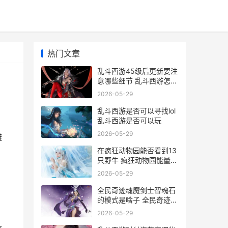
热门文章
乱斗西游45级后更新要注
意哪些细节 乱斗西游怎么
获得四星英雄
2026-05-29
乱斗西游是否可以寻找lol
乱斗西游是否可以玩
2026-05-29
避
在疯狂动物园能否看到13
么
只野牛 疯狂动物园能量怎
么消耗的
2026-05-29
全民奇迹魂魔剑士智魂石
的模式是啥子 全民奇迹魔
剑技能释放顺序
2026-05-29