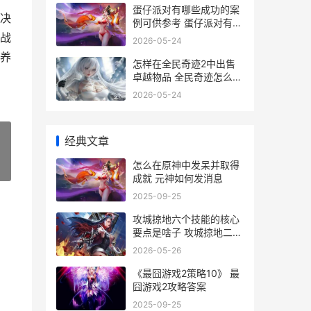
蛋仔派对有哪些成功的案
决
例可供参考 蛋仔派对有哪
些主播
战
2026-05-24
养
怎样在全民奇迹2中出售
卓越物品 全民奇迹怎么赚
人民币
2026-05-24
经典文章
怎么在原神中发呆并取得
»
成就 元神如何发消息
2025-09-25
攻城掠地六个技能的核心
要点是啥子 攻城掠地二十
四篇技能
2026-05-26
《最囧游戏2策略10》 最
囧游戏2攻略答案
2025-09-25