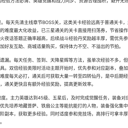
高经验方法必清、英雄觉醒和战力同步、资源合理囤积，避开无
景。每天先清主线章节BOSS关，这类关卡经验远高于普通关卡，
的难度最大化收益，已三星通关的关卡直接用扫荡券，节省操作
火夜话答题正确率越高，后续战斗经验丹奖励越丰厚，需优先参
加好友互助、商城适量购买，保持体力不空、不溢出的节拍。
遗漏。每天任务、签到、天降星辉等方法，虽单次经验不多，但
具。双倍经验类限时活动主题开始时，优先参和对应副本，叠加
难度每天必打，通关后可获取大量一转至四转仙丹，是中后期经
，通关更快且有额外经验奖励，提高更新效率。
速度。主力英雄达到45级、五星后，及时完成觉醒任务，装备对
优先培养地藏菩萨、铁扇公主等能抗能打的人物，装备强化集中
阶副本，获取更多经验。同时适度参和竞技场，高排行可拿丰厚
。