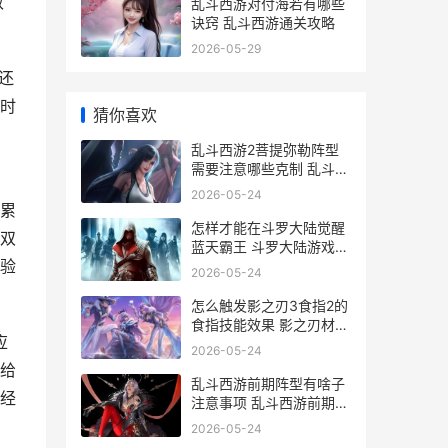
效
乱斗西游对付海若有哪些
诀窍 乱斗西游通关攻略
2026-05-29
还
时
猜你喜欢
乱斗西游2菩提弥勒阵型
需要注意哪些克制 乱斗西
游2菩提祖师用什么法宝
2026-05-24
累
怎样才能在斗罗大陆觉醒
双
蓝天霸王 斗罗大陆游戏如
验
何快速成为封号斗罗
2026-05-24
怎么触发影之刃3食指2的
食指技能效果 影之刃材料
应
出处
2026-05-24
给
乱斗西游前期阵型有啥子
经
注意事项 乱斗西游前期谁
最值得培养
2026-05-24