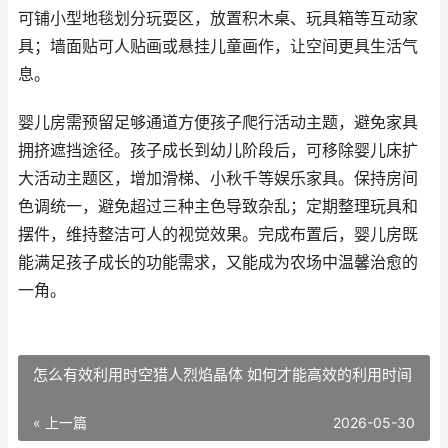
可铺小型地毯划分玩耍区，放置积木桌、玩具箱等互动家
具；墙面贴可人贴画或悬挂儿童画作，让空间更具生活气
息。
婴儿房需预留足够通道方便孩子爬行活动主题，避免家具
拥挤遮挡途径。孩子成长到幼儿阶段后，可移除婴儿床扩
大活动主题区，增加滑梯、小秋千等娱乐家具。保持房间
色调统一，避免超过三种主色导致杂乱；定期整理玩具和
摆件，维持整洁可人的视觉效果。完成布置后，婴儿房既
能满足孩子成长的功能需求，又能成为农场中温馨治愈的
一角。
怎么有效利用时空猎人烈焰晶体 如何才能高效的利用时间
« 上一篇
2026-05-30