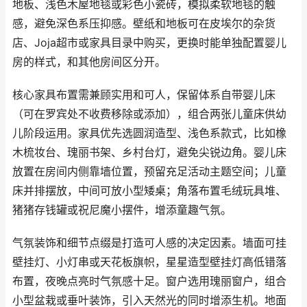
地板、浅色木屋地毯或彩色小瓷砖，模拟柔软地毯的触
感，避免深色系压抑感。壁纸和地板可在皮埃尔的杂货
店、Joja超市或家具目录中购买，更换时能单独配置婴儿
房的样式，和其他房间区分开。
核心家具布置需兼顾实用和可人，保留体系自带婴儿床
（可在罗宾处不收费移除或添加），组合两张儿童床供幼
儿阶段运用。家具优先选圆润造型、浅色系款式，比如橡
木梳妆台、瑰丽书架、乡村台灯，避免尖锐边角。婴儿床
放置在房间内侧靠墙位置，预留充足活动主题空间；儿童
床并排摆放，中间可放小型矮桌；角落布置毛绒玩具堆、
猪猪存钱罐或祝尼魔小摆件，增添童趣气氛。
气氛装饰和细节点缀是打造可人感的决定因素。墙面可挂
壁挂灯、小灯串或天花板旗帜，星星造型壁挂灯高低错落
布置，夜晚点亮时气氛感十足。窗户选用瑰丽窗户，组合
小型盆栽或垂叶装饰，引入天然光的同时增添生机。地面