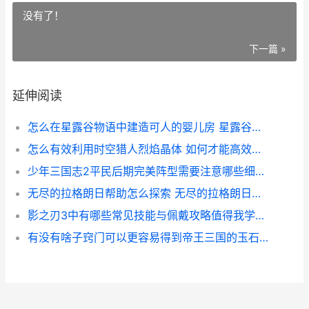
没有了！
下一篇 »
延伸阅读
怎么在星露谷物语中建造可人的婴儿房 星露谷物怎么放东西
怎么有效利用时空猎人烈焰晶体 如何才能高效的利用时间
少年三国志2平民后期完美阵型需要注意哪些细节 少年三国志2平民适合哪个国家
无尽的拉格朗日帮助怎么探索 无尽的拉格朗日舰船排行
影之刃3中有哪些常见技能与佩戴攻略值得我学习 影之刃3最新支线
有没有啥子窍门可以更容易得到帝王三国的玉石 有什么窍门吗