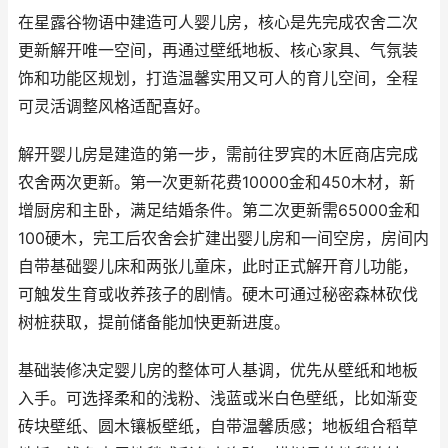
在星露谷物语中建造可人婴儿房，核心是先完成农舍二次
更新解开唯一空间，再通过壁纸地板、核心家具、气氛装
饰和功能区规划，打造温馨实用又可人的育儿空间，全程
可灵活调整风格适配喜好。
解开婴儿房是建造的第一步，需前往罗宾的木匠商店完成
农舍两次更新。第一次更新花费10000金和450木材，新
增厨房和主卧，满足结婚条件。第二次更新需65000金和
100硬木，完工后农舍会扩建出婴儿房和一间空房，房间内
自带基础婴儿床和两张儿童床，此时正式解开育儿功能，
可触发生育或收养孩子的剧情。硬木可通过秘密森林砍伐
树桩获取，提前储备能加快更新进度。
基础装修决定婴儿房的整体可人基调，优先从壁纸和地板
入手。可选择柔和的浅粉、浅蓝或米白色壁纸，比如渐变
砖块壁纸、圆木镶板壁纸，自带温馨质感；地板组合稻草