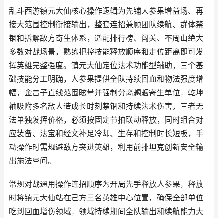
乱斗西游镇元大仙核心操作逻辑为先铺人参果增益场、再
接大范围控制衔接输出，整套连招兼顾团队续航、群体禁
锢和拆解敌方寄生体系，适配排行榜、闯关、不周山绝大
多数对战场景，熟练把控技能释放顺序和走位距离即可发
挥英雄完整强度。镇元大仙定位法术功能型辅助，三个基
础技能分工明确，人参果提供全队持续回血和物法强度增
幅，金击子直线范围眩晕并强制分离魍魉寄生单位，乾坤
袖吸附多名敌人造成长时刻禁锢和持续法术伤害，三者无
法单独发挥价格，必须按固定节拍联动释放，同时组合对
应装备、法宝和经文补足冷却、生存和控制时长短板，手
动操作时需规避敌方突进英雄，利用前排坦克创新安全输
出施法空间。
常规对战通用操作连招顺序为开局先手释放人参果，释放
时将镇元大仙站在己方三名英雄中心位置，确保全部单位
吃到回血增伤领域，领域持续期间全队输出和续航能力大