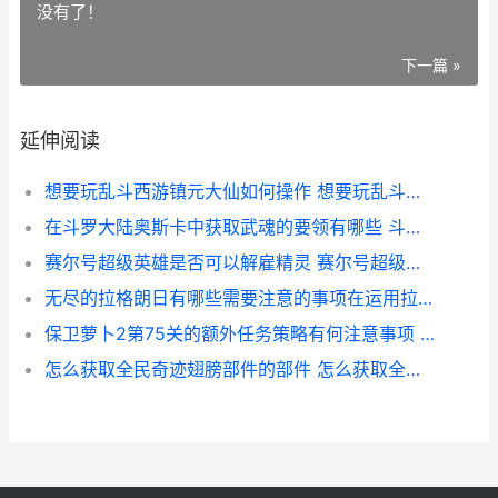
没有了！
下一篇 »
延伸阅读
想要玩乱斗西游镇元大仙如何操作 想要玩乱斗西游怎么办
在斗罗大陆奥斯卡中获取武魂的要领有哪些 斗罗大陆奥斯卡配音
赛尔号超级英雄是否可以解雇精灵 赛尔号超级英雄旧版本下载
无尽的拉格朗日有哪些需要注意的事项在运用拉格朗日运输船时 无尽的拉格朗日官方下载
保卫萝卜2第75关的额外任务策略有何注意事项 保卫萝卜2第75关攻略图解法视频大全下载
怎么获取全民奇迹翅膀部件的部件 怎么获取全民奇迹币