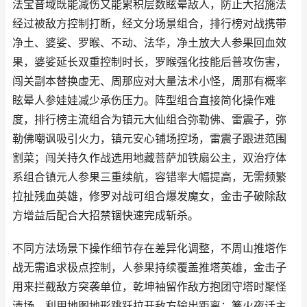
法宝音域既能减伤又能累积层数眩晕敌人，防止大招施法
经过被敌方控制打断，经文分场景组合，排行榜对战携带
净土、婆娑、罗睺、不动、法华，净土放大人参果回血效
果，婆娑延长双重控制时长，罗睺强化技能后普攻伤害，
闯关副本替换虚无、周那应对大量法术小怪，周那有概率
眩晕人参娃娃减少承伤压力。阵型组合直接简化操作难
度，排行榜主流组合为镇元大仙组合弥勒佛、雷震子，弥
勒佛嘲讽吸引火力，镇元安心铺场控场，雷震子跟进范围
割菜；闯关持久作战选用地藏菩萨加铁扇公主，双治疗体
系组合镇元人参果三重续航，容错率大幅提高，无需频繁
拉扯残血英雄，修罗对战可组合爆发魔女，金击子破除敌
方增益后配合大招禁锢快速完成斩杀。
不同方法场景下操作细节存在差异化调整，不周山推塔作
战无需追求极点控制，人参果持续覆盖推塔英雄，金击子
用来拦截敌方突袭单位，乾坤袖留作敌方抱团守塔时聚怪
清场，利用地图地形跳跃拉开敌方输出距离；篝火夜话主