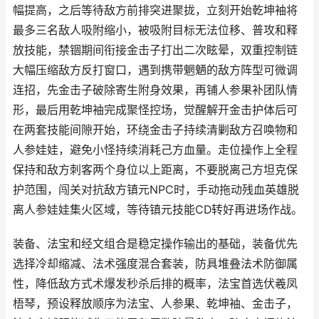
幅提高，之后等待敌方前排突进聚拢，立刻开始乾坤袖将
最多三名敌人吸附缩小，被吸附目标无法位移、普攻和释
放技能，禁锢期间衔接金击子打出二次眩晕，双重控制链
大幅压缩敌方反打窗口，遇到携带魍魉的敌方阵型可微调
连招，先金击子破除寄生附身效果，再铺人参果补团队情
形，最后用乾坤袖完成聚怪控场，觉醒解开金击护体后可
在两套技能间隙开始，环绕金击子持续清剿敌方召唤物和
人参娃娃，避免小怪持续消耗己方血量。走位操作上全程
保持和敌方刺客两个身位以上距离，不要脱离己方坦克保
护范围，闯关对抗敌方镇元NPC时，手动拖动残血英雄脱
离人参娃娃集火区域，等待镇元技能CD转好再进场作战。
装备、法宝和经文组合是稳定操作输出的基础，装备优先
选择冷却缩减、法术强度混合套装，防具堆叠法术防御属
性，降低敌方式术爆发秒杀后排的概率，法宝首选伏羲凤
梧琴，预设释放顺序为法宝、人参果、乾坤袖、金击子，