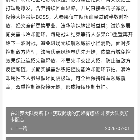
打短期爆发，舍弃持续回血思路，开局直接金击子减防，
衔接大招禁锢BOSS，人参果仅在队伍血量跌破半数时补
放，经文全部更换罪业、法华等纯输出增益类；试炼多层
闯关需卡冷却循环，每轮战斗结束等待人参果CD重置再开
始下一波对战，避免进场无续航领域被小怪消耗，面对多
控制敌方阵型，法宝伏羲凤梧琴优先开始，依靠音域免控
效果保证连招完整释放，不要先手交出大招，防止被敌方
反控断链。长期实操需熟练把控技能冷却循环节拍，满冷
却属性下人参果循环间隔极短，可全程保持增益领域覆
盖，双重控制链衔接无缝，形成持续压制节拍。
在斗罗大陆奥斯卡中获取武魂的要领有哪些 斗罗大陆奥斯
卡配音
« 上一篇
2026-07-01