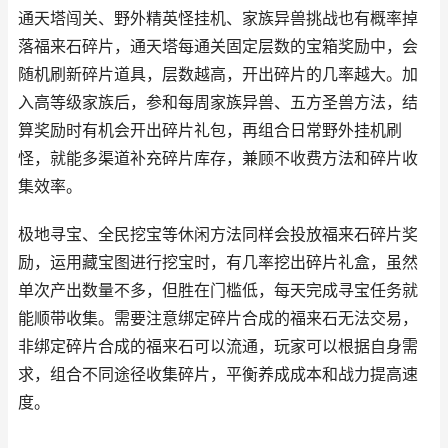
通天塔闯关、野外精英怪挂机、家族异兽挑战也有概率掉
落福来石碎片，通天塔每通关固定层数的宝箱奖励中，会
随机刷新碎片道具，层数越高，开出碎片的几率越大。加
入高等级家族后，参和每周家族异兽、五方圣兽方法，结
算奖励时有机会开出碎片礼包，再组合日常野外挂机刷
怪，就能多渠道补充碎片库存，兼顾不收费方法和碎片收
集效率。
极地寻宝、全民挖宝等休闲方法同样会投放福来石碎片奖
励，运用藏宝图进行挖宝时，有几率挖出碎片礼盒，虽然
单次产出数量不多，但胜在门槛低，每天完成寻宝任务就
能顺带收集。需要注意绑定碎片合成的福来石无法交易，
非绑定碎片合成的福来石可以流通，玩家可以根据自身需
求，组合不同途径收集碎片，平衡养成成本和战力提高速
度。