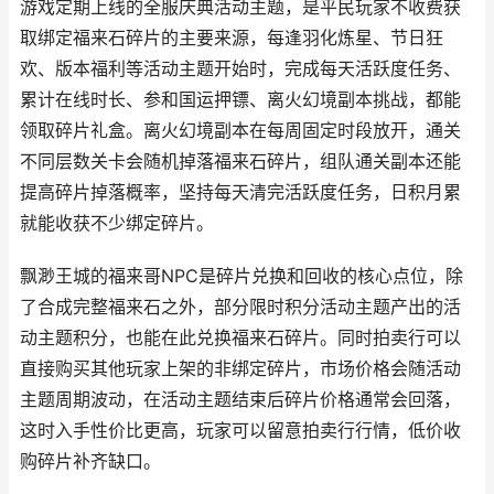
游戏定期上线的全服庆典活动主题，是平民玩家不收费获
取绑定福来石碎片的主要来源，每逢羽化炼星、节日狂
欢、版本福利等活动主题开始时，完成每天活跃度任务、
累计在线时长、参和国运押镖、离火幻境副本挑战，都能
领取碎片礼盒。离火幻境副本在每周固定时段放开，通关
不同层数关卡会随机掉落福来石碎片，组队通关副本还能
提高碎片掉落概率，坚持每天清完活跃度任务，日积月累
就能收获不少绑定碎片。
飘渺王城的福来哥NPC是碎片兑换和回收的核心点位，除
了合成完整福来石之外，部分限时积分活动主题产出的活
动主题积分，也能在此兑换福来石碎片。同时拍卖行可以
直接购买其他玩家上架的非绑定碎片，市场价格会随活动
主题周期波动，在活动主题结束后碎片价格通常会回落，
这时入手性价比更高，玩家可以留意拍卖行行情，低价收
购碎片补齐缺口。