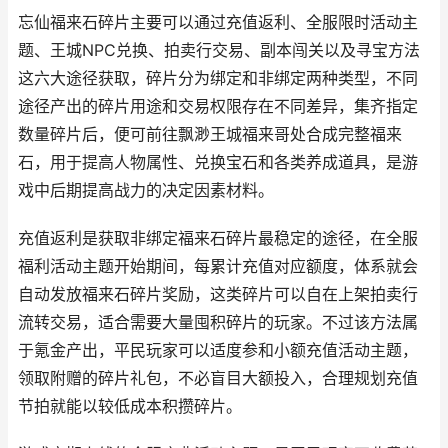
忘仙福来石碎片主要可以通过充值返利、全服限时活动主
题、王城NPC兑换、拍卖行交易、副本闯关以及寻宝方法
这六大途径获取，碎片分为绑定和非绑定两种类型，不同
途径产出的碎片用途和交易权限存在不同差异，集齐指定
数量碎片后，便可前往飘渺王城福来哥处合成完整福来
石，用于提高人物属性、兑换宝石和各类养成道具，是游
戏中后期提高战力的决定因素材料。
充值返利是获取非绑定福来石碎片最稳定的途径，在全服
福利活动主题开始期间，每累计充值对应额度，体系就会
自动发放福来石碎片奖励，这类碎片可以自在上架拍卖行
流转交易，适合需要大量囤积碎片的玩家。不过该方法属
于氪金产出，平民玩家可以适度参和小额充值活动主题，
领取附赠的碎片礼包，不必盲目大额投入，合理规划充值
节拍就能以较低成本积攒碎片。