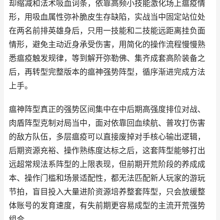
却缩减和法术吸血词条，依靠高频小技能激化场上瘟疫情
形，用吸血属性弥补脆皮生存缺陷，实战当中固定站位处
在两名前排英雄身后，只用一技能和二技能远距离挂负面
情形，避免主动近身承受伤害，用简化的操作流程慢慢熟
悉瘟疫触发规律，等到解开弥勒佛、集齐成套高阶装备之
后，再转型完整版本的瘟神强势阵型，循序渐进完成方法
上手。
瘟神阵型真正的强势区间集中在中后期高强度排位对战、
肉盾阵型克制对局当中，面对依靠回血续航、普攻打伤害
的敌方队伍，多层瘟疫可以直接废掉对手核心输出逻辑，
后期资源充裕、操作熟练度达标之后，这套阵型能够打出
远超常规法系阵型的上限表现，但前期开荒阶段的养成成
本、操作门槛和场景适配性，都无法匹配新人玩家的游玩
节拍，盲目投入大量进阶资源培养整套阵型，只会放缓整
体账号的发育速度，有失前期更容易成型的主流开荒强势
组合。