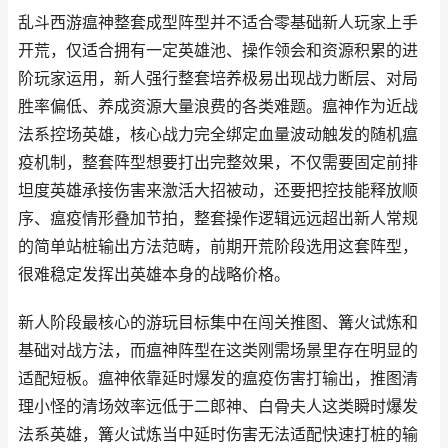
乱斗西游瘟神整套成型阵型并不适合零基础新人玩家上手
开荒，仅适合拥有一定英雄池、操作领会和资源积累的进
阶玩家运用，新人强行整套培养极易出现战力断层、对局
胜率偏低、养成资源大量浪费的各类难题。瘟神作为近战
法系控场英雄，核心战力完全绑定血量波动触发的随机瘟
疫机制，整套阵型想要打出完整效果，不仅需要固定前排
坦度英雄承接伤害来激活大招被动，还要把控技能释放顺
序、瘟疫情形叠加节拍，整套操作逻辑远远超出新人常规
的简单站桩输出方法范畴，前期开荒阶段选用这套阵型，
很难稳定发挥出英雄本身的战略价格。
新人阶段最核心的游玩目标集中在闯关推图、篝火试炼和
基础对战方法，而瘟神阵型在这类刚需场景里存在明显的
适配短板。瘟神依靠延时爆发的瘟疫伤害打输出，推图清
理小怪的清场效率远低于二郎神、白骨夫人这类瞬时爆发
法系英雄，篝火试炼当中延时伤害无法适配快速打桩的输