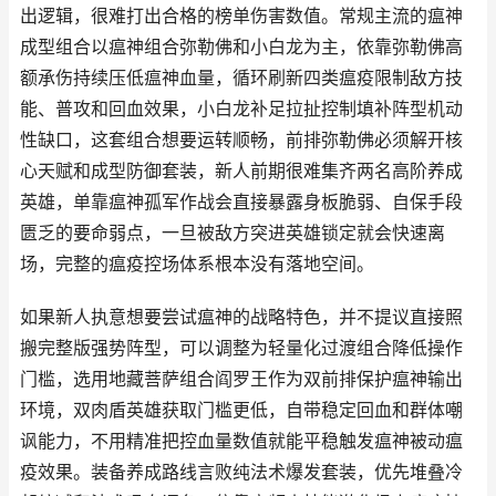
出逻辑，很难打出合格的榜单伤害数值。常规主流的瘟神
成型组合以瘟神组合弥勒佛和小白龙为主，依靠弥勒佛高
额承伤持续压低瘟神血量，循环刷新四类瘟疫限制敌方技
能、普攻和回血效果，小白龙补足拉扯控制填补阵型机动
性缺口，这套组合想要运转顺畅，前排弥勒佛必须解开核
心天赋和成型防御套装，新人前期很难集齐两名高阶养成
英雄，单靠瘟神孤军作战会直接暴露身板脆弱、自保手段
匮乏的要命弱点，一旦被敌方突进英雄锁定就会快速离
场，完整的瘟疫控场体系根本没有落地空间。
如果新人执意想要尝试瘟神的战略特色，并不提议直接照
搬完整版强势阵型，可以调整为轻量化过渡组合降低操作
门槛，选用地藏菩萨组合阎罗王作为双前排保护瘟神输出
环境，双肉盾英雄获取门槛更低，自带稳定回血和群体嘲
讽能力，不用精准把控血量数值就能平稳触发瘟神被动瘟
疫效果。装备养成路线言败纯法术爆发套装，优先堆叠冷