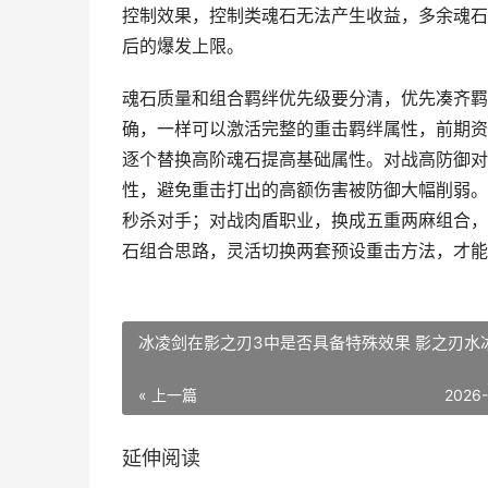
控制效果，控制类魂石无法产生收益，多余魂石
后的爆发上限。
魂石质量和组合羁绊优先级要分清，优先凑齐羁
确，一样可以激活完整的重击羁绊属性，前期资
逐个替换高阶魂石提高基础属性。对战高防御对
性，避免重击打出的高额伤害被防御大幅削弱。
秒杀对手；对战肉盾职业，换成五重两麻组合，
石组合思路，灵活切换两套预设重击方法，才能
冰凌剑在影之刃3中是否具备特殊效果 影之刃水
« 上一篇
2026
延伸阅读