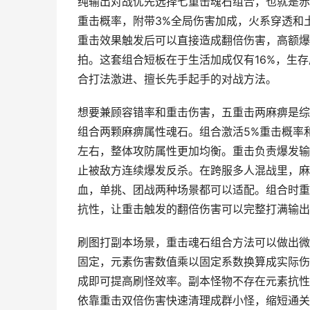
纯输出对战优先选择七重击魂石组合，也就是赤
重击概率，附带3%全局伤害加成，火系穿透和
重击效果触发后可以直接造成翻倍伤害，高额爆
拍。这套组合短板在于生活加成仅有16%，生
合打法激进、擅长先手起手的对战方法。
想要兼顾容错率和重击伤害，五重击两麻痹是综
组合两颗麻痹属性魂石。组合激活5%重击概率和
左右，整体攻防属性更加均衡。重击负责爆发输
止被敌方连续爆发反杀。在跨服多人混战里，麻
血，单挑、团战两种场景都可以适配。组合时重
抗性，让重击触发的翻倍伤害可以完整打满输出
刷图打副本场景，重击魂石组合方法可以做出微
固定，元素伤害数值乘以固定系数换算成实际伤
成即可提高刷怪效率。副本怪物不存在元素抗性
依靠重击双倍伤害快速清理成群小怪，缩短通关