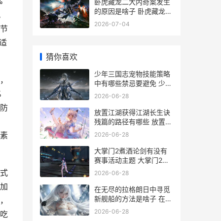
%
卧虎藏龙二大内奇案发生
的原因是啥子 卧虎藏龙2
。
简介
2026-07-04
节
适
猜你喜欢
少年三国志宠物技能策略
，
中有哪些禁忌要避免 少年
三国志宠物上阵和护佑哪
%
2026-06-28
个重要
防
放置江湖获得江湖长生诀
残篇的路径有哪些 放置江
湖江湖武学
素
2026-06-28
大掌门2煮酒论剑有没有
赛事活动主题 大掌门2酒
量最高多少
式
2026-06-28
加
在无尽的拉格朗日中寻觅
新舰船的方法是啥子 在无
，
尽的拉格朗日中如何快速
2026-06-28
吃
获得战舰