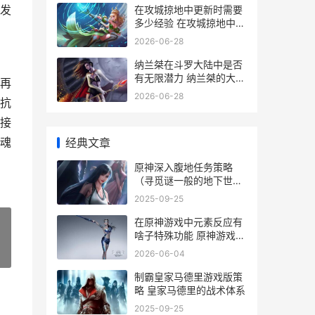
发
在攻城掠地中更新时需要
多少经验 在攻城掠地中更
强的英雄
2026-06-28
纳兰桀在斗罗大陆中是否
有无限潜力 纳兰桀的大结
再
局
2026-06-28
抗
接
魂
经典文章
原神深入腹地任务策略
（寻觅谜一般的地下世界
深入腹地血墙
2025-09-25
在原神游戏中元素反应有
啥子特殊功能 原神游戏中
元素属性有几种
2026-06-04
»
制霸皇家马德里游戏版策
略 皇家马德里的战术体系
2025-09-25