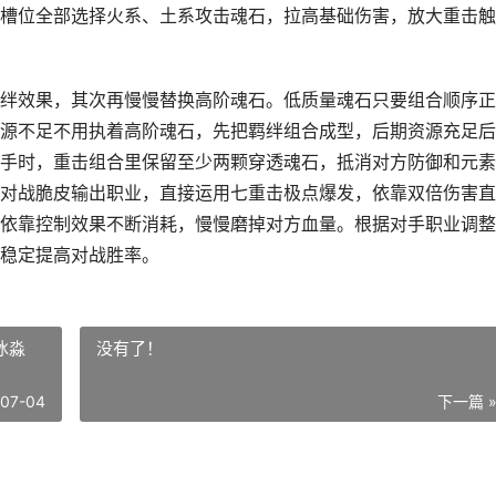
槽位全部选择火系、土系攻击魂石，拉高基础伤害，放大重击触
绊效果，其次再慢慢替换高阶魂石。低质量魂石只要组合顺序正
源不足不用执着高阶魂石，先把羁绊组合成型，后期资源充足后
手时，重击组合里保留至少两颗穿透魂石，抵消对方防御和元素
对战脆皮输出职业，直接运用七重击极点爆发，依靠双倍伤害直
依靠控制效果不断消耗，慢慢磨掉对方血量。根据对手职业调整
稳定提高对战胜率。
冰淼
没有了！
-07-04
下一篇 