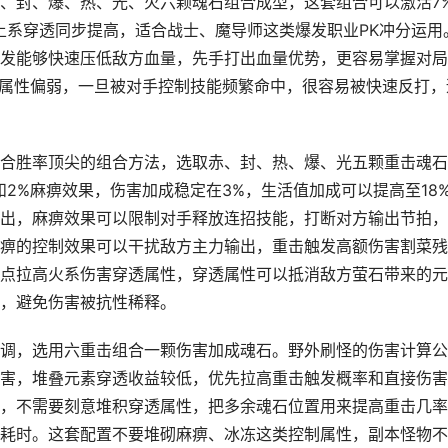
、封、爆、热、光、火六颗魂石组合成型，这套组合可以激活7
土系穿透同步提高，适合战士、魔导师这类爆发职业PK冲分运用
发能够快速压低敌方血量，先手打出血量优势，更容易掌握对局
存属性偏弱，一旦被对手控制技能频繁命中，很容易被快速反打，
合胜率顶尖的组合方法，选取赤、封、热、爆、光五颗重击魂石
2%麻痹效果，伤害加成稳定在3%，生活值加成可以提高至18
出，麻痹效果可以限制对手释放连招技能，打断对方输出节拍，
痹的控制效果可以干扰敌方主力输出，重击触发高额伤害割菜残
点拉高火系伤害穿透属性，穿透属性可以抵消敌方萤石带来的元
，避免伤害被抗性稀释。
调，选用六重击组合一颗伤害加成魂石。野外刷怪的伤害计算公
害，堆叠元素穿透收益较低，优先拉高重击触发概率和直接伤害
，不需要刻意堆积穿透属性，把多余魂石位置用来提高重击几率
耗时。这套配置不要堆砌麻痹、冰冻这类控制属性，副本怪物不