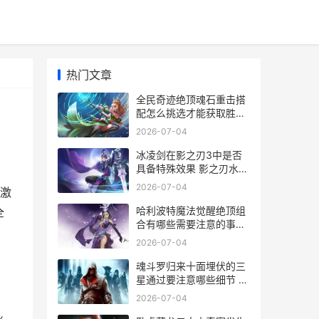
热门文章
全民奇迹绝顶魂石重击搭
配怎么挑选才能获取胜利
全民奇迹玩法
2026-07-04
冰凌剑在影之刃3中是否
具备特殊效果 影之刃水冰
淼
2026-07-04
激
哈利波特魔法觉醒绝顶组
全
合有哪些需要注意的事项
哈利波特魔法觉醒华为渠
2026-07-04
道服
魂斗罗归来十面埋伏的三
星通过要注意哪些细节 魂
斗罗归来107值得拥有吗
2026-07-04