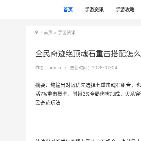
首页
手游资讯
手游攻略
首页
>
手游资讯
全民奇迹绝顶魂石重击搭配怎么
作者：
admin
•
更新时间：2026-07-04
摘要：纯输出对战优先选择七重击魂石组合，也
活7%重击概率，附带3%全局伤害加成，火系穿
民奇迹玩法