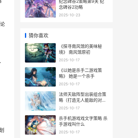
略
纪念碑谷2策略第9关 纪
念碑谷2功略
2025-10-23
论
猜你喜欢
《探寻南风馆的美味秘
境》 南风馆原初
2025-10-17
多
《以她是杀手二游戏策
略》 她是一个杀手
2025-10-17
法师天敌阵型出装组合策
略（打造无人能敌的对法
师战队 法师最强天赋
2025-10-17
杀手机游戏戏文字策略 杀
手游戏叫什么
划
2025-10-17