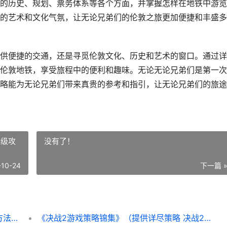
的历史、规划、票务体系等各个方面，并掌握怎样在地铁中游览
的艺术和文化气氛，让无论兄弟们的伦敦之旅更加便捷和丰盛多
供便捷的交通，还是寻觅伦敦文化、历史和艺术的窗口。通过详
伦敦地铁，享受旅程中的便利和趣味。无论无论兄弟们是第一次
略能为无论兄弟们带来真贵的参考和指引，让无论兄弟们的旅途
练级攻
没有了！
-10-24
下一篇 
世界地铁伦敦策略——畅游英伦古都的完美方法 伦敦地铁1999
《决战2游戏策略锦集》（提供详尽策略 决战2练级攻略