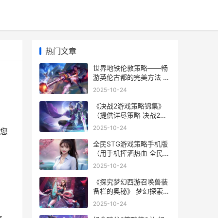
热门文章
世界地铁伦敦策略——畅
游英伦古都的完美方法 伦
敦地铁1999
2025-10-24
《决战2游戏策略锦集》
（提供详尽策略 决战2练
级攻略
2025-10-24
您
全民STG游戏策略手机版
（用手机挥洒热血 全民游
戏系列
2025-10-24
《探究梦幻西游召唤兽装
备栏的奥秘》 梦幻探索价
格表
2025-10-24