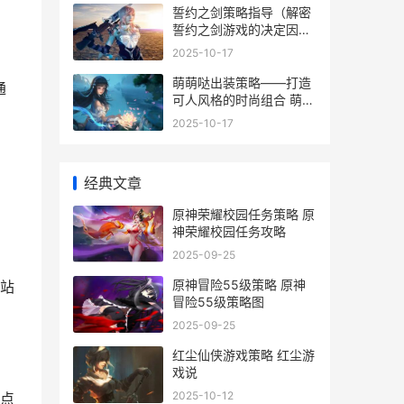
誓约之剑策略指导（解密
誓约之剑游戏的决定因素
诀窍和攻略 誓约之剑商城
2025-10-17
版怎么没了
萌萌哒出装策略——打造
通
可人风格的时尚组合 萌讶
出装
2025-10-17
经典文章
原神荣耀校园任务策略 原
神荣耀校园任务攻略
2025-09-25
原神冒险55级策略 原神
站
冒险55级策略图
2025-09-25
红尘仙侠游戏策略 红尘游
戏说
2025-10-12
点