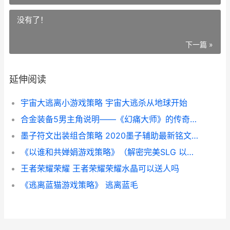
没有了！
下一篇 »
延伸阅读
宇宙大逃离小游戏策略 宇宙大逃杀从地球开始
合金装备5男主角说明——《幻痛大师》的传奇战士 合金装备男主外号
墨子符文出装组合策略 2020墨子辅助最新铭文搭配
《以谁和共婵娟游戏策略》（解密完美SLG 以谁共眠
王者荣耀荣耀 王者荣耀荣耀水晶可以送人吗
《逃离蓝猫游戏策略》 逃离蓝毛