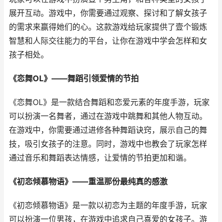
展开互动。游戏中，你需要通过观察、探讨和了解女孩子
的需求来赢得她们的心。这款游戏给玩家提供了壹个锻炼
智慧和人际交往能力的平台，让你在游戏中学会怎样和女
孩子相处。
《恋舞OL》——舞蹈引领爱情的节拍
《恋舞OL》是一款结合舞蹈和恋爱元素的年度手游，玩家
可以扮演一名舞者，通过在游戏中跳舞和其他人物互动。
在游戏中，你需要通过进修各种舞蹈诀窍，展示自己的舞
技，吸引女孩子的注意。同时，游戏中也教会了玩家怎样
通过音乐和舞蹈表达情感，让爱情的节拍更加和谐。
《初恋倾慕物语》——重温那份最纯真的感激
《初恋倾慕物语》是一款以初恋为主题的年度手游，玩家
可以扮演一位男孩，在游戏中追求自己喜爱的女孩子。游