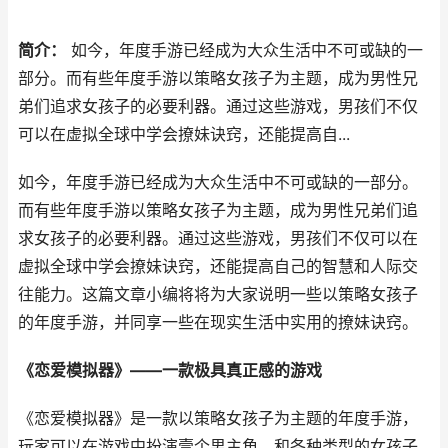
简介：
如今，年度手游已经成为大众生活中不可或缺的一
部分。而有些年度手游以策略女孩子为主题，成为男性兄
弟们追求女孩子的必要利器。通过这些游戏，男孩们不仅
可以在虚拟全球中学会撩妹诀窍，还能提高自...
如今，年度手游已经成为大众生活中不可或缺的一部分。
而有些年度手游以策略女孩子为主题，成为男性兄弟们追
求女孩子的必要利器。通过这些游戏，男孩们不仅可以在
虚拟全球中学会撩妹诀窍，还能提高自己的智慧和人际交
往能力。这篇文章小编将将为大家说明一些以策略女孩子
的年度手游，并同享一些在现实生活中实用的撩妹诀窍。
《恋爱模拟器》——一款极具真正感的游戏
《恋爱模拟器》是一款以策略女孩子为主题的年度手游，
玩家可以在游戏中扮演壹个男主角，和各种类型的女孩子