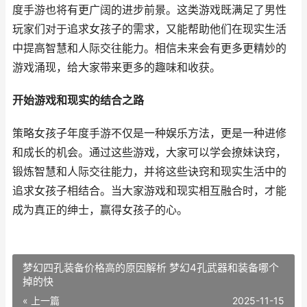
度手游也将有更广阔的进步前景。这类游戏既满足了男性
玩家们对于追求女孩子的需求，又能帮助他们在现实生活
中提高智慧和人际交往能力。相信未来会有更多更精妙的
游戏涌现，给大家带来更多的趣味和收获。
开始游戏和现实的结合之路
策略女孩子年度手游不仅是一种娱乐方法，更是一种进修
和成长的机会。通过这些游戏，大家可以学会撩妹诀窍，
锻炼智慧和人际交往能力，并将这些诀窍和现实生活中的
追求女孩子相结合。当大家游戏和现实相互融合时，才能
成为真正的绅士，赢得女孩子的心。
梦幻四孔装备价格高的原因解析 梦幻4孔武器和装备哪个
掉的快
« 上一篇
2025-11-15