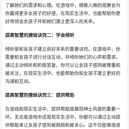
了解她们的需求和心理。在游戏中，细致入微的观察会为
你赢得更多女孩子的好感，在现实生活中，也能帮助你更
好地领会女孩子并和她们建立更深入的关系。
提高智慧的撩妹诀窍二：学会倾听
倾听是和女孩子建立良好关系的重要诀窍。在游戏中，你
需要和女孩子进行对话互动，并倾听她们的心声和需求。
通过主动倾听和积极答复，你可以让女孩子感到被尊重和
被关注，在现实生活中，也能帮助你和女孩子建立更好的
沟通和互动。
提高智慧的撩妹诀窍三：提供帮助
在游戏和现实生活中，提供帮助是展现绅士风度的重要一
环。无论是游戏中还是现实生活中，你都可以通过主动提
供帮助来让女孩子感到被照顾和被关心。这不仅能够增进