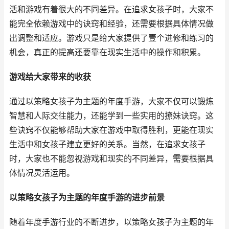
活和游戏有着很大的不同差异。在追求女孩子时，大家不
能完全依赖游戏中的诀窍和经验，还需要根据具体情况做
出调整和适应。游戏只是给大家提供了壹个进修和练习的
机会，真正的提高还要靠在现实生活中的操作和积累。
游戏给大家带来的收获
通过以策略女孩子为主题的年度手游，大家不仅可以锻炼
智慧和人际交往能力，还能学到一些实用的撩妹诀窍。这
些诀窍不仅能够帮助大家在游戏中取得胜利，更能在现实
生活中和女孩子建立更好的关系。当然，在追求女孩子
时，大家也不能忽视游戏和现实的不同差异，需要根据具
体情况灵活运用。
以策略女孩子为主题的年度手游的进步前景
随着年度手游行业的不断进步，以策略女孩子为主题的年