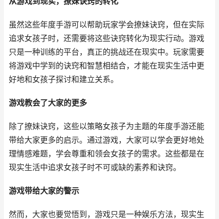
从游戏到现实，撩妹诀窍的转化
虽然这些年度手游可以帮助玩家学会撩妹诀窍，但在实际
追求女孩子时，还需要将这些诀窍转化为现实行动。游戏
只是一种训练的平台，真正的挑战还在现实中。玩家需要
将游戏中学到的诀窍和智慧相结合，才能在现实生活中更
好地和女孩子探讨和建立关系。
游戏教会了大家的更多
除了撩妹诀窍，这些以策略女孩子为主题的年度手游还能
带给大家更多的启示。通过游戏，大家可以学会更好地处
理情感难题，学会尊重和领会女孩子的需求。这些都是在
现实生活中追求女孩子时不可或缺的素养和诀窍。
游戏带给大家的警示
然而，大家也要觉悟到，游戏只是一种娱乐方法，现实生