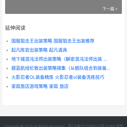
下一篇 »
延伸阅读
国服狙击王出装策略 国服狙击王出装推荐
起凡陈官出装策略 起凡道具
地下城混沌法师出装策略（解密混沌法师出装 地下城混沌法师技能加点
碧蓝航线伦敦出装策略锦集（从舰队组合到装备挑选 碧蓝航线伦敦装备搭配
火影忍者OL装备精炼 火影忍者ol装备洗练技巧
家庭旅店游戏策略 家庭 旅店
Copyright © 2024 All Rights Reserved.
苏ICP备2025186333号-6
XML地图