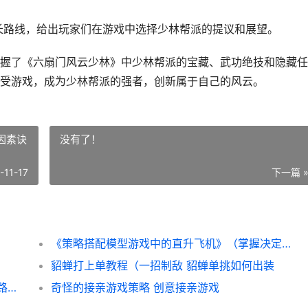
成长路线，给出玩家们在游戏中选择少林帮派的提议和展望。
握了《六扇门风云少林》中少林帮派的宝藏、武功绝技和隐藏任
受游戏，成为少林帮派的强者，创新属于自己的风云。
因素诀
没有了！
-11-17
下一篇 
《策略搭配模型游戏中的直升飞机》（掌握决定因素诀窍 策略模式结构
貂蝉打上单教程（一招制敌 貂蝉单挑如何出装
揭晓螺丝壳游玩策略的奇妙世界 螺丝壳景区路好走吗
奇怪的接亲游戏策略 创意接亲游戏