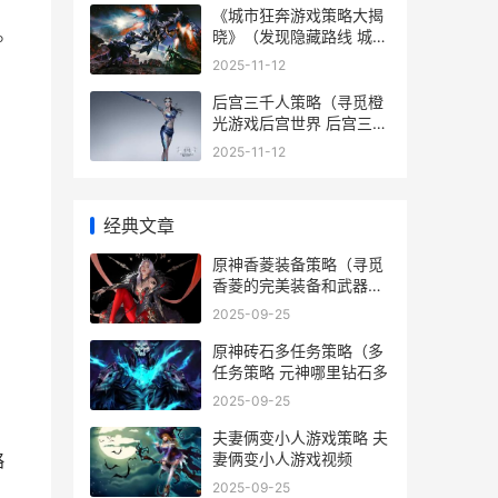
《城市狂奔游戏策略大揭
。
晓》（发现隐藏路线 城市
狂热无限金币版
2025-11-12
后宫三千人策略（寻觅橙
光游戏后宫世界 后宫三千
人是什么游戏
2025-11-12
经典文章
原神香菱装备策略（寻觅
香菱的完美装备和武器挑
选 香菱 装备
2025-09-25
原神砖石多任务策略（多
任务策略 元神哪里钻石多
2025-09-25
夫妻俩变小人游戏策略 夫
妻俩变小人游戏视频
略
2025-09-25