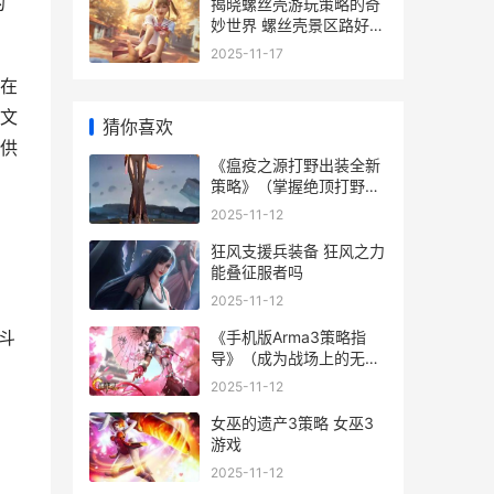
的
揭晓螺丝壳游玩策略的奇
妙世界 螺丝壳景区路好走
吗
2025-11-17
在
文
猜你喜欢
供
《瘟疫之源打野出装全新
策略》（掌握绝顶打野英
雄出装 2021瘟疫之源打
2025-11-12
野出装
狂风支援兵装备 狂风之力
能叠征服者吗
2025-11-12
斗
《手机版Arma3策略指
导》（成为战场上的无人
能敌指挥官 arma3ace
2025-11-12
女巫的遗产3策略 女巫3
游戏
2025-11-12