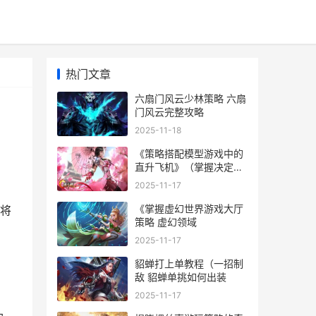
热门文章
六扇门风云少林策略 六扇
门风云完整攻略
2025-11-18
《策略搭配模型游戏中的
直升飞机》（掌握决定因
素诀窍 策略模式结构
2025-11-17
《掌握虚幻世界游戏大厅
将
策略 虚幻领域
2025-11-17
貂蝉打上单教程（一招制
敌 貂蝉单挑如何出装
2025-11-17