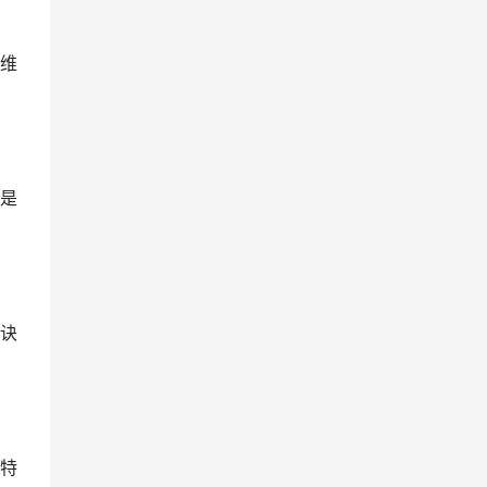
维
是
诀
特