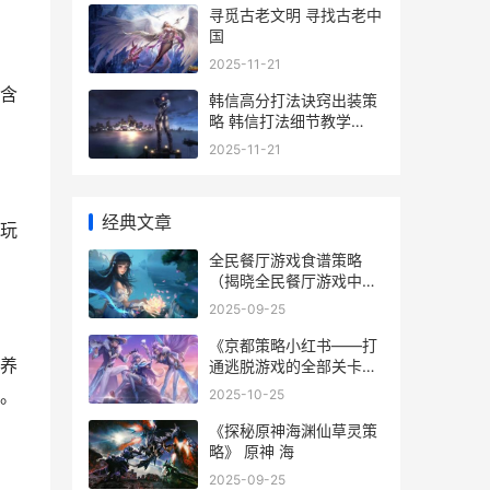
寻觅古老文明 寻找古老中
国
2025-11-21
含
韩信高分打法诀窍出装策
略 韩信打法细节教学
2021
2025-11-21
经典文章
玩
全民餐厅游戏食谱策略
（揭晓全民餐厅游戏中最
受欢迎的菜品制作诀窍 全
2025-09-25
民餐厅ilovepasta
《京都策略小红书——打
养
通逃脱游戏的全部关卡》
京都小说里是哪个城市
。
2025-10-25
《探秘原神海渊仙草灵策
略》 原神 海
2025-09-25