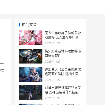
热门文章
无人生存放弃了做咸鱼游
戏策略 无人生存是什么
2025-11-27
街头妈咪游戏料理策略 街
口妈妈软件
2025-11-27
平
逃出生天（最全策略助你
松
逃离死亡陷阱 逃出生天游
戏视频解说
2025-11-27
刘禅出装详细解答铭文策
略 刘禅出装带什么技能
2025-11-27