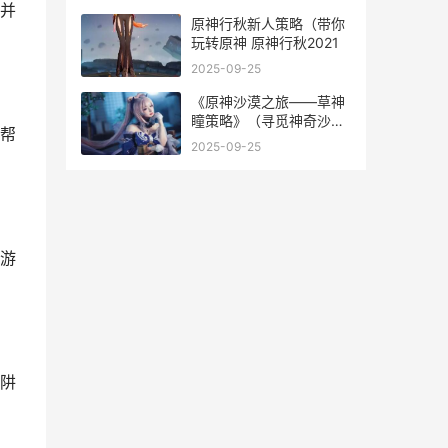
并
原神行秋新人策略（带你
玩转原神 原神行秋2021
2025-09-25
《原神沙漠之旅——草神
瞳策略》（寻觅神奇沙漠
帮
沙漠之丘
2025-09-25
游
阱