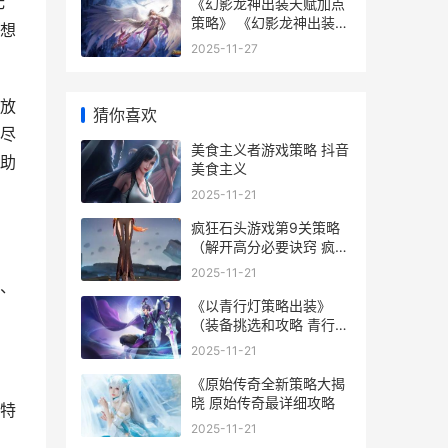
无
《幻影龙神出装天赋加点
策略》 《幻影龙神出装最
想
新版
2025-11-27
放
猜你喜欢
尽
美食主义者游戏策略 抖音
助
美食主义
2025-11-21
疯狂石头游戏第9关策略
（解开高分必要诀窍 疯狂
石头网易游戏
2025-11-21
、
《以青行灯策略出装》
（装备挑选和攻略 青行灯
介绍
2025-11-21
《原始传奇全新策略大揭
晓 原始传奇最详细攻略
特
2025-11-21