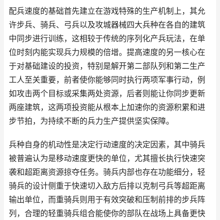
配兵速度的基础首先建立在游戏特殊的生产机制上，其允
许步兵、骑兵、弓兵以及攻城器械四大兵种在各自的建筑
中同步进行训练，这相较于传统的序列化产兵玩法，在单
位时刻内能实现兵力规模的倍增。提高速度的另一核心在
于对基础建设的投资，特别是解开第二部队列和第二生产
工人至关重要，前者使你能够同时执行两项军事行动，例
如攻击两个目标或采集两处资源，后者则能让你同步更新
两座建筑，这两项投资能从根本上加速你的资源积累和进
步节拍，为持续不断的兵力生产提供坚实保障。
兵种自身的机动性是决定行动速度的决定因素，其中骑兵
被普遍认为是移动速度更快的单位，尤其擅长执行快速突
袭和超距离资源掠夺任务。骑兵内部也存在功能细分，轻
骑兵的设计侧重于快速切入敌方后排以克制弓兵等超距离
输出单位，而重骑兵则用于有效突破和压制前排的步兵阵
列，合理的轻重骑兵组合能使你的部队在战场上具备更快