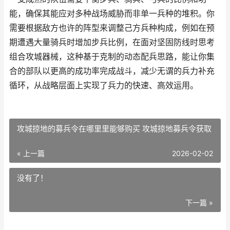
能，确保其能应对多种战场威胁而非单一兵种的堆积。你
需要根据敌方也许的阵型来调整己方兵种构成，例如在预
期遭遇大量骑兵时增加步兵比例，在面对坚固防线时思考
组合攻城器械，这种基于克制的动态配兵思路，能让你集
合的部队以更高的成功率完成战斗，减少无谓的兵力补充
循环，从战略层面上实现了兵力的快速、高效运用。
攻城掠地的募兵令在哪里里能够购买 攻城掠地募兵令获取
« 上一篇
2026-02-02
没有了！
下一篇 »