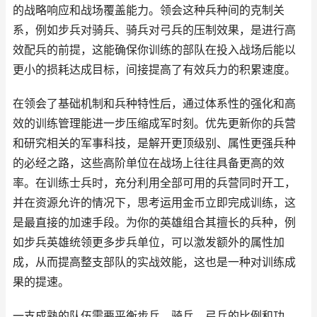
的战略响应和战场覆盖能力。领会这种兵种间的克制关
系，例如步兵对骑兵、骑兵对弓兵的压制效果，是进行高
效配兵的前提，这能确保你训练的部队在投入战场后能以
更小的损耗达成目标，间接提高了有效兵力的积累速度。
在领会了基础机制和兵种特性后，通过体系性的强化和高
效的训练管理能进一步压缩成军时刻。优先更新你的兵营
和研究相关的军事科技，是解开更顶级别、属性更强兵种
的必经之路，这些高阶单位在战场上往往具备更高的效
率。在训练士兵时，充分利用全部可用的兵营同时开工，
并在资源允许的情况下，思考运用金币立即完成训练，这
是最直接的加速手段。为你的英雄组合其擅长的兵种，例
如步兵英雄统领更多步兵单位，可以激发额外的属性加
成，从而提高整支部队的实战效能，这也是一种对训练成
果的提速。
一支成熟的队伍需要平衡步兵、骑兵、弓兵的比例和功