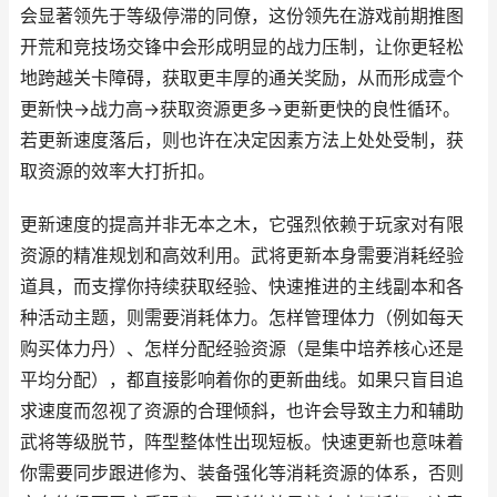
会显著领先于等级停滞的同僚，这份领先在游戏前期推图
开荒和竞技场交锋中会形成明显的战力压制，让你更轻松
地跨越关卡障碍，获取更丰厚的通关奖励，从而形成壹个
更新快→战力高→获取资源更多→更新更快的良性循环。
若更新速度落后，则也许在决定因素方法上处处受制，获
取资源的效率大打折扣。
更新速度的提高并非无本之木，它强烈依赖于玩家对有限
资源的精准规划和高效利用。武将更新本身需要消耗经验
道具，而支撑你持续获取经验、快速推进的主线副本和各
种活动主题，则需要消耗体力。怎样管理体力（例如每天
购买体力丹）、怎样分配经验资源（是集中培养核心还是
平均分配），都直接影响着你的更新曲线。如果只盲目追
求速度而忽视了资源的合理倾斜，也许会导致主力和辅助
武将等级脱节，阵型整体性出现短板。快速更新也意味着
你需要同步跟进修为、装备强化等消耗资源的体系，否则