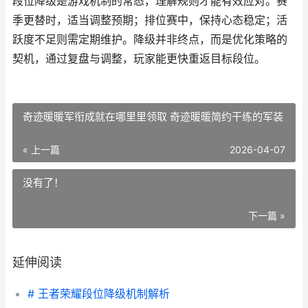
段位降级是游戏机制的常态，理解规则才能有效应对。赛
季更替时，适当调整预期；排位赛中，保持心态稳定；活
跃度不足则需定期维护。降级并非终点，而是优化策略的
契机，通过复盘与调整，玩家能更快重返目标段位。
奇迹暖暖军衔成就在哪里里领取 奇迹暖暖简约干练的军装
« 上一篇
2026-04-07
没有了！
下一篇 »
延伸阅读
# 王者荣耀段位降级机制解析