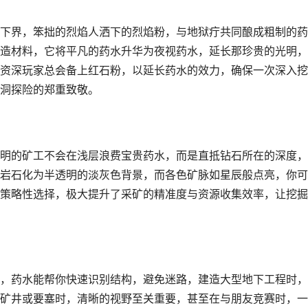
下界，笨拙的烈焰人洒下的烈焰粉，与地狱疔共同酿成粗制的药
造材料，它将平凡的药水升华为夜视药水，延长那珍贵的光明，
资深玩家总会备上红石粉，以延长药水的效力，确保一次深入挖
洞探险的郑重致敬。
明的矿工不会在浅层浪费宝贵药水，而是直抵钻石所在的深度，
岩石化为半透明的淡灰色背景，而各色矿脉如星辰般点亮，你可
策略性选择，极大提升了采矿的精准度与资源收集效率，让挖掘
，药水能帮你快速识别结构，避免迷路，建造大型地下工程时，
矿井或要塞时，清晰的视野至关重要，甚至在与朋友竞赛时，一