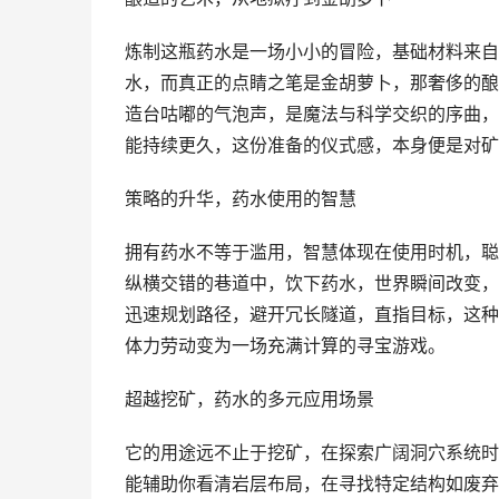
炼制这瓶药水是一场小小的冒险，基础材料来自
水，而真正的点睛之笔是金胡萝卜，那奢侈的酿
造台咕嘟的气泡声，是魔法与科学交织的序曲，
能持续更久，这份准备的仪式感，本身便是对矿
策略的升华，药水使用的智慧
拥有药水不等于滥用，智慧体现在使用时机，聪
纵横交错的巷道中，饮下药水，世界瞬间改变，
迅速规划路径，避开冗长隧道，直指目标，这种
体力劳动变为一场充满计算的寻宝游戏。
超越挖矿，药水的多元应用场景
它的用途远不止于挖矿，在探索广阔洞穴系统时
能辅助你看清岩层布局，在寻找特定结构如废弃