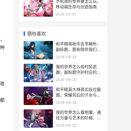
手机我的世界要怎么玩，
移动端生存与创造指南
2026-07-01
猜你喜欢
，
和平精英助手名字解析，
种
副标题，那些陪伴我们战
斗的虚拟伙伴
2026-06-24
我的世界怎么给村民武
器，副标题守护村庄的另
类智慧
2026-06-25
夜
和平精英大神真实段位截
图，荣耀背后的汗水与智
都
慧
2026-06-30
我的世界怎么看附魔，通
往力量与艺术的阶梯，副
标题，附魔系统的深度解
2026-06-25
析与战略思考