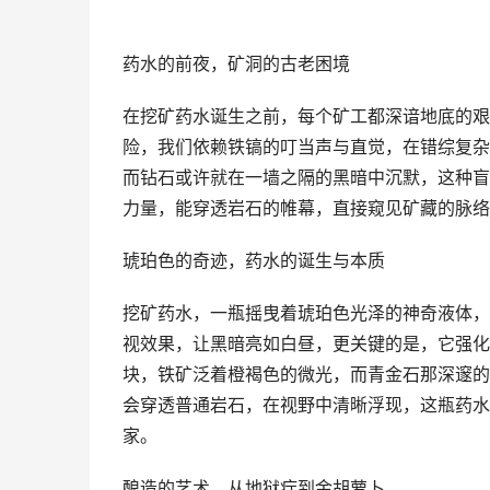
药水的前夜，矿洞的古老困境
在挖矿药水诞生之前，每个矿工都深谙地底的艰
险，我们依赖铁镐的叮当声与直觉，在错综复杂
而钻石或许就在一墙之隔的黑暗中沉默，这种盲
力量，能穿透岩石的帷幕，直接窥见矿藏的脉络
琥珀色的奇迹，药水的诞生与本质
挖矿药水，一瓶摇曳着琥珀色光泽的神奇液体，
视效果，让黑暗亮如白昼，更关键的是，它强化
块，铁矿泛着橙褐色的微光，而青金石那深邃的
会穿透普通岩石，在视野中清晰浮现，这瓶药水
家。
酿造的艺术，从地狱疔到金胡萝卜