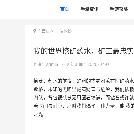
首页
手游资讯
手游攻略
首页
>
玩法探秘
我的世界挖矿药水，矿工最忠实
作者：
admin
•
更新时间：2026-07-01
摘要：药水的前夜，矿洞的古老困境在挖矿药水
数格，未知的黑暗里藏着财富与危险，我们依赖
四伏，背包很快被无用圆石填满，而钻石或许就
着时间与耐心，那时我们渴望一种力量，能,我
之光