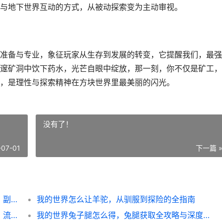
与地下世界互动的方式，从被动探索变为主动审视。
准备与专业，象征玩家从生存到发展的转变，它提醒我们，最强
邃矿洞中饮下药水，光芒自眼中绽放，那一刻，你不仅是矿工，
，是理性与探索精神在方块世界里最美丽的闪光。
没有了！
-07-01
下一篇 
我的世界挖矿药水，矿工最忠实的隐形伙伴，副标题，夜色下的琥珀之光
我的世界怎么让羊驼，从驯服到探险的全指南
和平精英游戏设置帧率显示的奥秘，副标题，流畅制胜的关键门道
我的世界兔子腿怎么得，兔腿获取全攻略与深度玩法解析