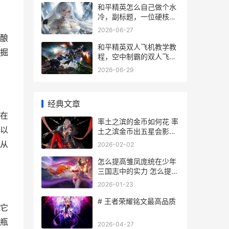
和平精英怎么自己做个水
冷，副标题，一位硬核玩
家的实战散热改造手记
2026-06-27
酿
和平精英双人飞机教学教
掘
程，空中制霸的双人飞行
指南
2026-06-29
经典文章
在
率土之滨的金币如何花 率
以
土之滨金币出五星会影响
保底吗
从
2026-02-02
怎么提高雏凤庞统在少年
三国志中的实力 怎么提高
雏凤庞大的能力
2026-01-23
# 王者荣耀铭文最高品质
它
瓶
2026-04-27