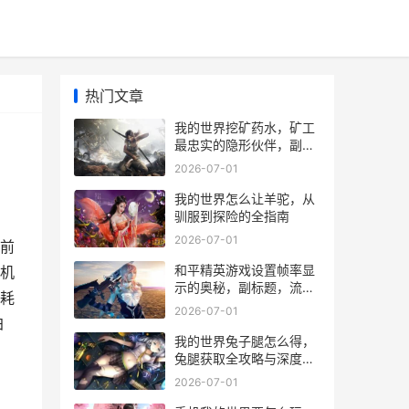
热门文章
我的世界挖矿药水，矿工
最忠实的隐形伙伴，副标
题，夜色下的琥珀之光
2026-07-01
我的世界怎么让羊驼，从
驯服到探险的全指南
2026-07-01
前
和平精英游戏设置帧率显
机
示的奥秘，副标题，流畅
耗
制胜的关键门道
2026-07-01
珀
我的世界兔子腿怎么得，
兔腿获取全攻略与深度玩
法解析
2026-07-01