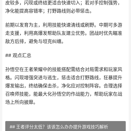
皮较多，闪现或终结更适合快速切入；若对手控制强势，
净化能提高容错率；打野路线则必带惩击。
前期以发育为主，利用技能快速清线或刷野。中期可多游
走支援，利用高爆发帮助队友建立优势。团战时优先瞄准
敌方后排，避免与坦克纠缠。
## 观点汇总
孙悟空在王者荣耀中的技能搭配需结合对局需求和玩家风
格。闪现增强突进与逃生，惩击适合打野路线，狂暴提升
爆发输出，终结确保击杀，净化应对控制阵容。合理选择
召唤师技能，能最大化孙悟空的作战能力，帮助玩家在战
场上所向披靡。
## 王者评分太低？该该怎么办办提升游戏技巧解析