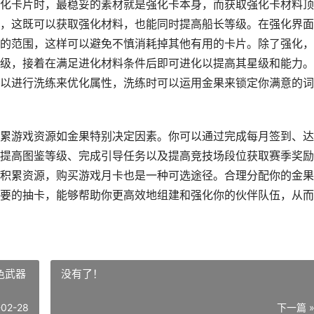
化卡片时，最稳妥的素材就是强化卡本身，而获取强化卡材料顶
，这既可以获取强化材料，也能同时提高船长等级。在强化界面
的范围，这样可以避免不慎消耗掉其他有用的卡片。除了强化，
级，接着在满足进化材料条件后即可进化以提高其星级和能力。
以进行洗练来优化属性，洗练时可以运用金果来锁定你满意的词
累游戏资源如金果特别决定因素。你可以通过完成每月签到、达
提高图鉴等级、完成引导任务以及提高竞技场段位获取赛季奖励
积累资源，购买游戏月卡也是一种可选途径。合理分配你的金果
要的抽卡，能够帮助你更高效地组建和强化你的伙伴队伍，从而
色武器
没有了！
-02-28
下一篇 