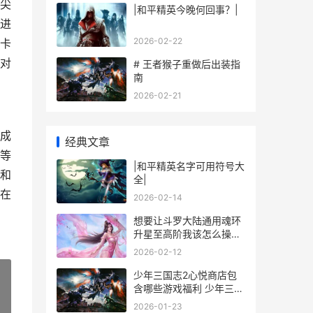
尖
|和平精英今晚何回事？|
进
2026-02-22
卡
对
# 王者猴子重做后出装指
南
2026-02-21
成
经典文章
等
|和平精英名字可用符号大
和
全|
在
2026-02-14
想要让斗罗大陆通用魂环
升星至高阶我该怎么操作
我要说斗罗大陆
2026-02-12
少年三国志2心悦商店包
含哪些游戏福利 少年三国
志2心愿商店在哪
»
2026-01-23