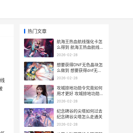
热门文章
航海王热血航线强化卡怎
么得到 航海王热血航线破
解版无限召唤券
2026-02-28
想要获得DNF无色晶块怎
么做到 想要获得dnf无色
武器
2026-02-28
线
攻城掠地功勋令究竟如何
破
用才更好 攻城掠地功勋宝
箱攻略
2026-02-28
纪念碑谷的尖塔如何过去
纪念碑谷尖塔怎么走通关
2026-02-28