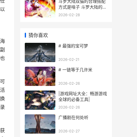
任
斗罗大陆双猫的合理搭配
方式是啥子 斗罗大陆的猫
以
咪
2026-02-28
猜你喜欢
海
# 最强的宝可梦
副
也
2026-02-21
# 一链等于几许米
可
2026-02-26
活
|游戏网址大全：畅游游戏
换
全球的必备工具|
录
2026-02-26
广播剧在何处听
获
2026-02-27