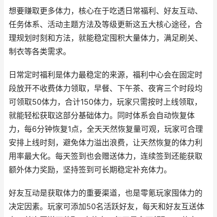
想要赚取更多体力，核心在于吃透日常福利、好友互动、
任务体系、活动主题方法及等级更新这五大核心途径，合
理规划时刻和方法，就能稳定囤积大量体力，满足刷关、
制衣等各类需求。
日常定时福利是体力最稳定的来源，福利中心会在固定时
段放开不收费体力领取，早餐、下午茶、夜宵三个时段均
可领取50体力，合计150体力，玩家只需按时上线领取，
就能轻松获取这部分基础体力。同时体系会自动恢复体
力，每6分钟恢复1点，全天天然恢复量可观，玩家可合理
安排上线时刻，避免体力溢出浪费，让天然恢复的体力利
用率最大化。每天签到也会赠送体力，连续签到还能获取
额外体力奖励，坚持签到可长期稳定补充体力。
好友互动是获取体力的重要渠道，也是零氪玩家囤体力的
决定因素。玩家可添加50名活跃好友，每天和好友互送体