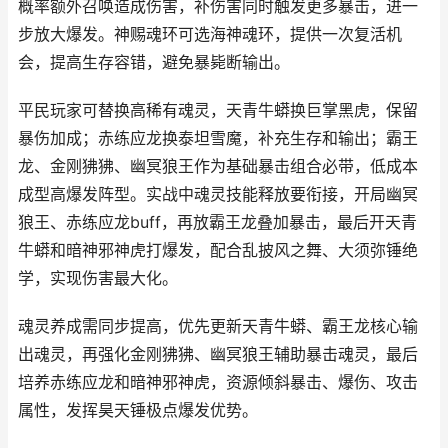
概率额外召唤造成伤害，补伤害同时触发更多暴击，进一
步放大爆发。神赐魂环可选海神魂环，提供一次复活机
会，提高生存容错，避免暴毙断输出。
平民玩家可替换高稀有魂灵，天青牛蟒换巨掌黑虎，保留
暴伤加成；赤练应龙换泰坦雪魔，补充生存和输出；霸王
龙、金刚狒狒、幽冥狼王作为基础暴击组合必带，低成本
成型高爆发阵型。实战中魂灵技能释放要衔接，开局幽冥
狼王、赤练应龙buff，再放霸王龙叠加暴击，最后开天青
牛蟒和暗神邪神虎打爆发，配合乱披风之舞、大须弥锤绝
学，实现伤害最大化。
魂灵养成需同步提高，优先更新天青牛蟒、霸王龙核心输
出魂灵，再强化金刚狒狒、幽冥狼王辅助暴击魂灵，最后
培养赤练应龙和暗神邪神虎，资源倾斜暴击、爆伤、攻击
属性，发挥昊天锤极点爆发优势。