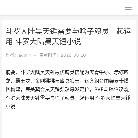
斗罗大陆昊天锤需要与啥子魂灵一起运
用 斗罗大陆昊天锤小说
作者：
admin
•
更新时间：2026-05-26
摘要：斗罗大陆昊天锤最优魂灵搭配为天青牛蟒、赤练应
龙、霸王龙、金刚狒狒与幽冥狼王，这套组合围绕暴击爆
伤构建，完美契合昊天锤强攻爆发定位，PVE与PVP双场,
斗罗大陆昊天锤需要与啥子魂灵一起运用 斗罗大陆昊天锤
小说