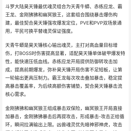
斗罗大陆昊天锤最优魂灵组合为天青牛蟒、赤练应龙、霸
王龙、金刚狒狒和幽冥狼王，这套组合围绕暴击爆伤构
建，最佳契合昊天锤强攻爆发定位，PVE和PVP双场景通
用，平民可换平替魂灵保证强度。
天青牛蟒是昊天锤核心输出魂灵，主打对高血量目标增
伤，打BOSS时伤害提高显著，适配昊天锤单体破甲爆发特
性，能快速压低血线。赤练应龙开局提供防御转攻击加
成，提高前期爆发，弥补昊天锤开局伤害不足短板，让第
一轮输出更具压制力。霸王龙每次攻击叠加暴击，稳定提
高暴击覆盖率，为后续高额伤害铺垫，契合昊天锤暴击流
核心需求。
金刚狒狒和幽冥狼王组成暴击双保险，幽冥狼王开局直接
加暴击，金刚狒狒暴击后再提攻击，形成暴击-攻击正给循
环，瞬间拉满输出上限。凶兽魂灵优先暗神邪神虎，攻击