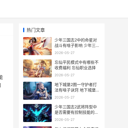
热门文章
少年三国志2中的命星对
战斗有啥子影响 少年三国
志2中红颜怎么上阵
2026-05-27
忘仙平民模式中有哪些不
收费福利 忘仙职业选择
2026-05-27
能
地下城堡2图一守护者打
国
法有啥子诀窍 地下城堡2
图一破败神殿
2026-05-27
少年三国志2武将阵型中
是否需要有控制技能的武
将 少年三国志2武将升星
2026-05-27
需要多少碎片