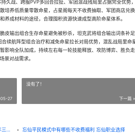
本持久战、跨服PVP多回合拉扯、军团混战残局里占据完全优势
散培养低质量零散命星，占星阁每天不收费抽取、军团商店兑换
和养成材料的途径，合理囤积资源快速成型高阶命星体系。
脆皮输出组合生存命星避免被秒杀，坦克武将组合输出词条补足
多回合续航阵型组合治疗和减免命星拉长对局优势，混乱战局里命
暂影响全队加成，持续左右每一轮技能释放、攻防博弈、胜负走
全场景对战需求。
没有了！
-05-27
下一篇 
少年三国志2中的命星对战斗有啥子影响 少年三国志2中红颜怎么上阵
忘仙平民模式中有哪些不收费福利 忘仙职业选择