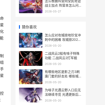
、
怎么根据阵营向全民奇迹
战士加点 阵营本怎么问问
题
2026-05-27
命
星
猜你喜欢
化
怎么应对攻城掠地珍宝冲
能
刺中的困难 攻城掠202副
本怎么打
2026-05-20
二战风云2船有啥子特殊
制
功能 二战风云2打军舰
组
2026-05-20
手
有哪些地区是影之刃3刷
星
唐门套的好去处 哪些城市
有影视城
2026-05-20
为啥子光遇云野入口后无
控
法继续寻觅 光遇更新后云
野bug
战
2026-05-20