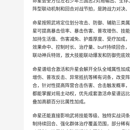
命星会全方位左右少年三国志2对局输出、生存
阵型联动机制和回合对战节拍，是跨战力对决、
命星按照武将定位划分攻击、防御、辅助三类属
星可提高暴击倍率、暴击伤害、普攻增伤、技能
加持生活值、伤害减免、护盾厚度、受疗加成，
效果命中、控制时长、治疗量、buff持续回
联动神兵特效，放大技能联动爆发和防御兜底效
命星谱组合激活和升星会解开全队全域属性加成
增伤、普攻反击、异常抵抗等稀有词条，改变阵
合，针对性提高阵营合击伤害、合击触发概率，
都能掌握对局主动权，优先成套激活命星谱远比
叠加高额百分比属性加成。
命星还能直接影响武将技能等级、独特实战词条
制持续回合、强化群体治疗覆盖范围，部分稀有命