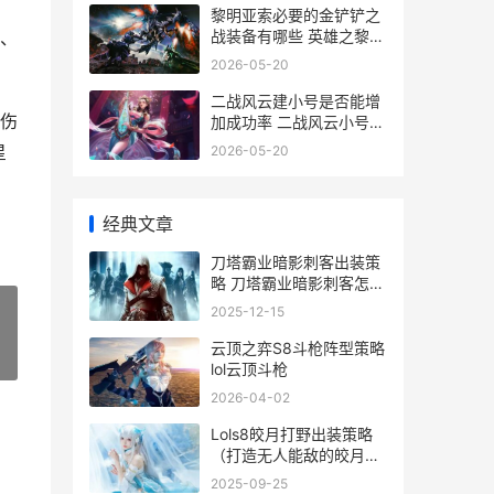
，
黎明亚索必要的金铲铲之
战装备有哪些 英雄之黎明
、
亚索出装
2026-05-20
二战风云建小号是否能增
伤
加成功率 二战风云小号怎
么扎堆
星
2026-05-20
经典文章
刀塔霸业暗影刺客出装策
略 刀塔霸业暗影刺客怎么
样
2025-12-15
云顶之弈S8斗枪阵型策略
»
lol云顶斗枪
2026-04-02
Lols8皎月打野出装策略
（打造无人能敌的皎月打
野 s11皎月打野
2025-09-25