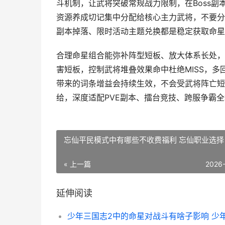
斗机制，让武将突破常规战力限制，在Boss副
资源养成切记集中分配给核心主力武将，不要分
副本掉落、限时活动主题兑换都是稳定获取命星
合理命星组合能弥补阵型短板、放大体系长处，
害短板，控制武将堆叠效果命中杜绝MISS，
带来的词条增益会持续生效，不会受武将阵亡短
给，深度适配PVE副本、擂台竞技、跨服争霸
忘仙平民模式中有哪些不收费福利 忘仙职业选择
« 上一篇
2026
延伸阅读