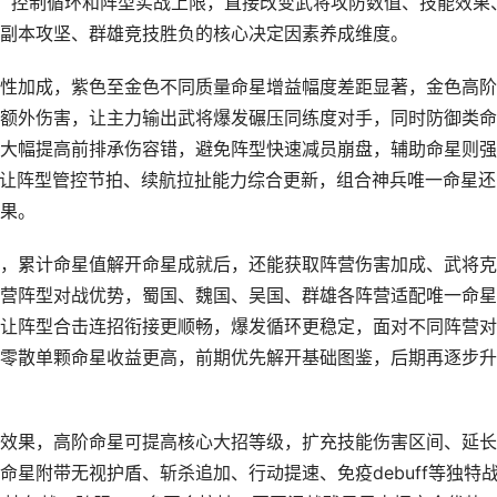
、控制循环和阵型实战上限，直接改变武将攻防数值、技能效果
副本攻坚、群雄竞技胜负的核心决定因素养成维度。
性加成，紫色至金色不同质量命星增益幅度差距显著，金色高阶
额外伤害，让主力输出武将爆发碾压同练度对手，同时防御类命
大幅提高前排承伤容错，避免阵型快速减员崩盘，辅助命星则强
合，让阵型管控节拍、续航拉扯能力综合更新，组合神兵唯一命星还
果。
，累计命星值解开命星成就后，还能获取阵营伤害加成、武将克
营阵型对战优势，蜀国、魏国、吴国、群雄各阵营适配唯一命星
让阵型合击连招衔接更顺畅，爆发循环更稳定，面对不同阵营对
零散单颗命星收益更高，前期优先解开基础图鉴，后期再逐步升
效果，高阶命星可提高核心大招等级，扩充技能伤害区间、延长
星附带无视护盾、斩杀追加、行动提速、免疫debuff等独特