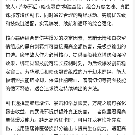
故人+芳华邪后+暗夜飘香”构建基础，组合万魔之魂、真武
诛邪等增伤副卡，同时通过合理的羁绊联动、铸魂优先级
和技能链适配，实现爆发、续航和循环的综合强化。
核心羁绊组合是伤害爆发的决定因素，黑暗无情和白衣留
情组成的黑白剑羁绊可直接提高全额伤害，是极点输出的
首选。魔堡故人作为必带核心，提供高额独立增伤和强控
效果，绑定觉醒技能可延长控制时刻，为后续爆发创新稳
定窗口。芳华邪后和暗夜飘香组成的万千幻术羁绊，能大
幅缩短技能链冷却，保障杜鹃啼血、嘈嘈切切等高频技能
的循环释放，适合追求稳定持续输出的方法。
副卡选择需聚焦增伤、暴击和杀意恢复，万魔之魂可强化
暴击收益，真武诛邪提供额外真正伤害，二者能显著提高
单体爆发能力。缺乏高阶红卡时，可用狂龙有悔补充真
伤，或用堕落神医替换部分输出卡提高生存能力，适配高