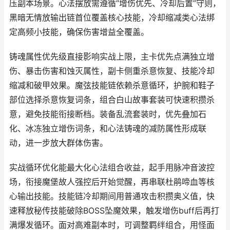
压副本场景。心法摆放需遵循“增伤优先、冷却后置”守则，
黑暗无情放输出链首位覆盖核心技能，冷却缩减类心法绑
定高频小技能，确保伤害增益全覆盖。
铸魂属性优先级直接影响实战上限，主卡优先点满独立增
伤、暴击伤害和蚀灭属性，副卡侧重杀意恢复、技能冷却
缩减和破甲效果。魔弦技能链依赖杀意循环，护腕和鞋子
部位选择杀意恢复词条，组合白山故事套装可快速积攒杀
意，避免技能衔接断档。装备乱流套装时，优先叠加石
化、冰冻独立增伤词条，和心法铸魂的减防属性形成联
动，进一步放大群体伤害。
实战循环优化能最大化心法组合收益，起手用脉冲音波控
场，衔接魔堡故人强控后开始觉醒，再串联杜鹃啼血等核
心输出技能。技能链冷却期间用普通攻击积攒奥义值，快
速释放秘传技能破除BOSS坠魔效果，触发增伤buff后再打
满爆发循环。面对高难副本时，可调整羁绊组合，用怪面