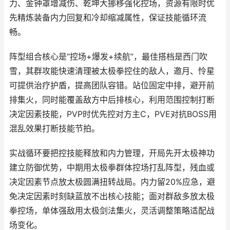
力、金钟罩增减伤、乾坤大挪移强化控场，资源有限时优
先精炼装备内力回复和冷却缩减属性，保证技能循环流
畅。
阵型组合核心是“控场+爆发+续航”，最佳搭档是西门吹
雪，其群攻能快速清理被太极拳控住的敌人，邀月、怜星
可提供治疗护盾，提高团队容错。站位固定中排，避开前
排集火，同时能覆盖敌方中后排核心，利用范围控制打断
决定因素技能，PVP时优先控对方主C，PVE对抗BOSS用
混乱效果打断技能节拍。
实战循环要把控技能释放和内力管理，开局先开太极神功
建立防御优势，中期用太极拳群体控场打乱阵型，残血或
决定因素节点放太极圆满扭转战局。内力留20%应急，避
免决定因素时刻缺蓝放不出核心技能；面对群敌多放太极
拳控场，单体强敌用太极剑法集火，灵活调整策略适配战
场变化。