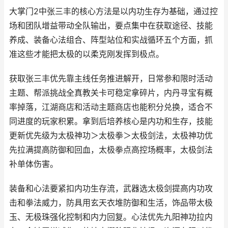
大掌门2中张三丰的核心方法是以内功生存为基础，通过控
场和团队增益带动全队输出，要点集中在获取途径、技能
养成、装备心法组合、阵型站位和实战循环五个方面，抓
准这些才能把太极的以柔克刚发挥到极点。
获取张三丰优先靠主线任务推进解开，日常参和限时活动
主题、帮派挑战全真教关卡可稳定拿碎片，内丹寻宝有概
率掉落，江湖商店和活动主题商店也能积分兑换，适合不
同进度的玩家积累。拿到后培养核心是内功和生存，技能
更新优先级为太极神功＞太极拳＞太极剑法，太极神功优
先拉满提高防御和回血，太极拳点高控场概率，太极剑法
补单体伤害。
装备和心法要紧扣内功生存流，武器选太极剑提高内功攻
击和拳法威力，防具用玄天衣堆防御和生活，饰品带太极
玉、无极珠强化控制和内力回复。心法优先九阳神功拉内