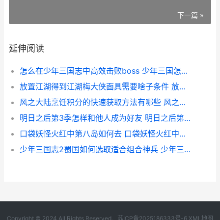
下一篇 »
延伸阅读
怎么在少年三国志中高效击败boss 少年三国怎么升级最快
放置江湖得到江湖梅大侠面具需要啥子条件 放置江湖全支线攻略
风之大陆烹饪积分的快速获取方法有哪些 风之大陆怎么做食物
明日之后第3季怎样和他人成为好友 明日之后第3季免费观看
口袋妖怪火红中第八岛如何去 口袋妖怪火红中文版rom
少年三国志2蜀国如何选取适合组合神兵 少年三国志2蜀主八剑宝箱位置
Copyright © 2024 All Rights Reserved.
苏ICP备2025186333号-6
XML地图