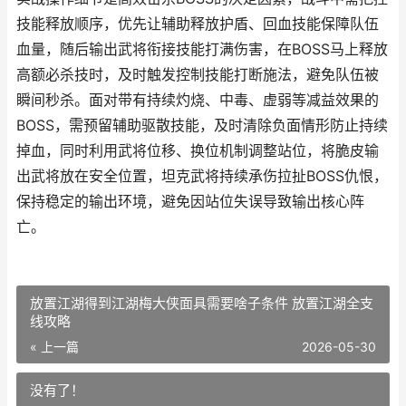
技能释放顺序，优先让辅助释放护盾、回血技能保障队伍
血量，随后输出武将衔接技能打满伤害，在BOSS马上释放
高额必杀技时，及时触发控制技能打断施法，避免队伍被
瞬间秒杀。面对带有持续灼烧、中毒、虚弱等减益效果的
BOSS，需预留辅助驱散技能，及时清除负面情形防止持续
掉血，同时利用武将位移、换位机制调整站位，将脆皮输
出武将放在安全位置，坦克武将持续承伤拉扯BOSS仇恨，
保持稳定的输出环境，避免因站位失误导致输出核心阵
亡。
放置江湖得到江湖梅大侠面具需要啥子条件 放置江湖全支
线攻略
« 上一篇
2026-05-30
没有了！