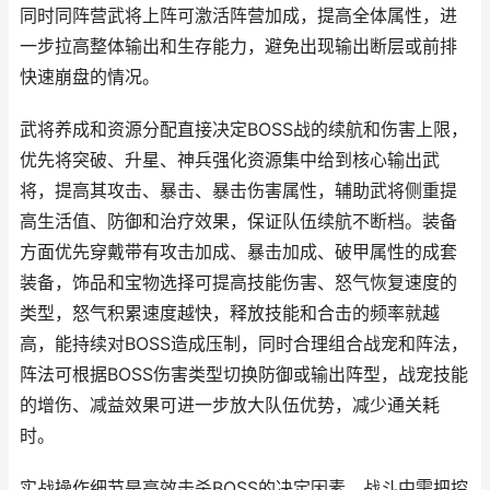
同时同阵营武将上阵可激活阵营加成，提高全体属性，进
一步拉高整体输出和生存能力，避免出现输出断层或前排
快速崩盘的情况。
武将养成和资源分配直接决定BOSS战的续航和伤害上限，
优先将突破、升星、神兵强化资源集中给到核心输出武
将，提高其攻击、暴击、暴击伤害属性，辅助武将侧重提
高生活值、防御和治疗效果，保证队伍续航不断档。装备
方面优先穿戴带有攻击加成、暴击加成、破甲属性的成套
装备，饰品和宝物选择可提高技能伤害、怒气恢复速度的
类型，怒气积累速度越快，释放技能和合击的频率就越
高，能持续对BOSS造成压制，同时合理组合战宠和阵法，
阵法可根据BOSS伤害类型切换防御或输出阵型，战宠技能
的增伤、减益效果可进一步放大队伍优势，减少通关耗
时。
实战操作细节是高效击杀BOSS的决定因素，战斗中需把控