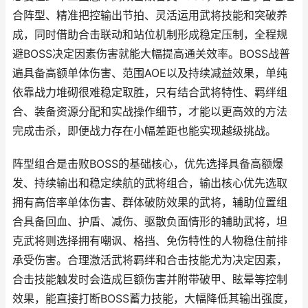
合阵型、精准把控输出节拍、灵活运用武将技能和突破养
成，同时借助合击联动和站位机制形成稳定压制，全程规
避BOSS决定因素伤害就能大幅提高通关效率。BOSS战普
遍具备高额单体伤害、范围AOE以及持续减益效果，单纯
依靠战力堆砌很难稳定取胜，只有结合武将特性、羁绊组
合、装备资源分配和实战操作细节，才能以更高效的方法
完成击杀，即便战力存在小幅差距也能实现越级挑战。
阵型组合是击败BOSS的基础核心，优先选择具备高额爆
发、持续输出和稳定续航的武将组合，输出核心优先选取
拥有高倍率单体伤害、群体破防效果的武将，辅助位置组
合具备回血、护盾、减伤、驱散负面情形的辅助武将，坦
克武将则选择拥有嘲讽、格挡、免伤特性的人物稳住前排
承受伤害。合理激活武将羁绊和合击技能尤为决定因素，
合击技能触发时会造成巨额伤害并附带破甲、眩晕等控制
效果，能直接打断BOSS蓄力技能，大幅降低其输出强度，