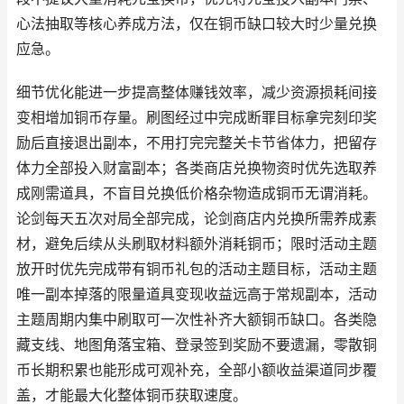
心法抽取等核心养成方法，仅在铜币缺口较大时少量兑换
应急。
细节优化能进一步提高整体赚钱效率，减少资源损耗间接
变相增加铜币存量。刷图经过中完成断罪目标拿完刻印奖
励后直接退出副本，不用打完完整关卡节省体力，把留存
体力全部投入财富副本；各类商店兑换物资时优先选取养
成刚需道具，不盲目兑换低价格杂物造成铜币无谓消耗。
论剑每天五次对局全部完成，论剑商店内兑换所需养成素
材，避免后续从头刷取材料额外消耗铜币；限时活动主题
放开时优先完成带有铜币礼包的活动主题目标，活动主题
唯一副本掉落的限量道具变现收益远高于常规副本，活动
主题周期内集中刷取可一次性补齐大额铜币缺口。各类隐
藏支线、地图角落宝箱、登录签到奖励不要遗漏，零散铜
币长期积累也能形成可观补充，全部小额收益渠道同步覆
盖，才能最大化整体铜币获取速度。