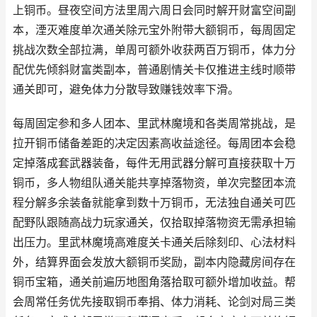
上铜币。昼夜空间方法里周六周日会同时解开财富空间副
本，湮灭难度单次通关除元宝外附带大额铜币，每周固定
挑战次数全部拉满，单周可额外收获两百万铜币，体力分
配优先倾斜财富类副本，普通剧情关卡仅推进主线时顺带
通关即可，避免体力分散导致赚钱效率下滑。
每周固定参和多人团本、里武林魔境和各类周常挑战，是
拉开铜币储备差距的决定因素高收益途径。每周团本会稳
定掉落成套武器装备，每件无用武器分解可直接获取十万
铜币，多人物组队通关能共享掉落物资，单次完整团本流
程分解多余装备就能拿到数十万铜币，无法独自通关可匹
配野队跟随高战力玩家通关，仅拾取掉落物资无需承担输
出压力。里武林魔境高难度关卡通关后除刻印、心法材料
外，结算界面会发放大额铜币奖励，副本内隐藏房间存在
铜币宝箱，通关前遍历地图角落拾取可额外增加收益。帮
会周常任务优先接取铜币奉捐、体力消耗、论剑对局三类