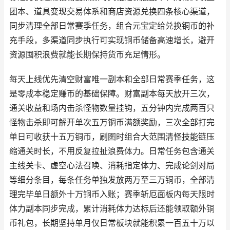
团本、道具变现交易体系和商店资源兑换四条核心渠道，
同步清理全部日常赛季任务，组合元宝定给兑换铜币的补
充手段，多渠道同步执行可实现铜币储备高速增长，避开
资源囤积浪费就能长期保持货币充足情形。
每天上线优先清空财富唯一副本和全部日常赛季任务，这
是零成本稳定赚币的基础保障。财富副本每天放开三次，
通关收益和场内击杀怪物数量挂钩，五分钟内完成两百只
怪物击杀即可解开单次五万铜币满额奖励，三次全部打完
单日可收获十五万铜币，刷图时组合大范围清怪技能链压
缩通关时长，不用反复拉扯浪费体力。日常任务包含通关
主线关卡、虚空心法召唤、消耗指定体力、完成论剑对局
等细分条目，每条任务单独发放两万至三万铜币，全部清
理完毕单日额外十万铜币入账；赛季斩厄面板内每天限时
体力副本同步完成，累计消耗体力达标后还能领取额外铜
币礼包，长期坚持单月仅日常板块就能积累一百五十万以